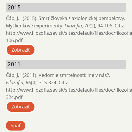
2015
Čáp, J. . (2015). Smrť človeka z axiologickej perspektívy.
Myšlienkové experimenty.
Filozofia
,
70
(2), 94-106. Cit z
http://www.filozofia.sav.sk/sites/default/files/doc/filozof
106.pdf
Zobraziť
2011
Čáp, J. . (2011). Vedomie smrteľnosti: Iné v nás?.
Filozofia
,
66
(4), 315-324. Cit z
http://www.filozofia.sav.sk/sites/default/files/doc/filozof
324.pdf
Zobraziť
Späť