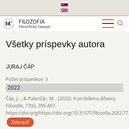
Skočiť
na
hlavný
FILOZOFIA
obsah
Filozofický časopis
Všetky príspevky autora
JURAJ ČÁP
Počet príspevkov: 3
2022
Čáp, J. ., & Palenčár, M. . (2022). K problému dôvery.
Filozofia
,
77
(6), 395-407.
https://doi.org/https://doi.org/10.31577/filozofia.2022.77
Zobraziť