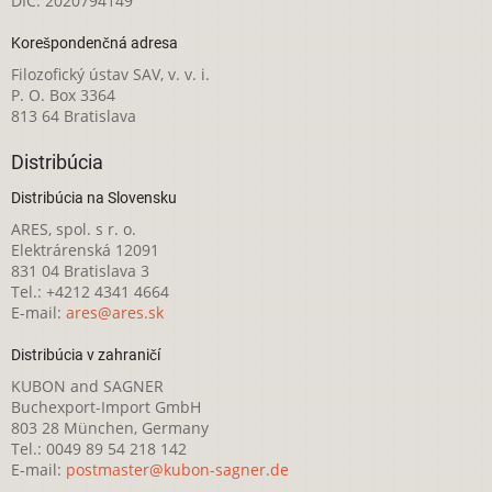
DIČ: 2020794149
Korešpondenčná adresa
Filozofický ústav SAV, v. v. i.
P. O. Box 3364
813 64 Bratislava
Distribúcia
Distribúcia na Slovensku
ARES, spol. s r. o.
Elektrárenská 12091
831 04 Bratislava 3
Tel.: +4212 4341 4664
E-mail:
ares@ares.sk
Distribúcia v zahraničí
KUBON and SAGNER
Buchexport-Import GmbH
803 28 München, Germany
Tel.: 0049 89 54 218 142
E-mail:
postmaster@kubon-sagner.de