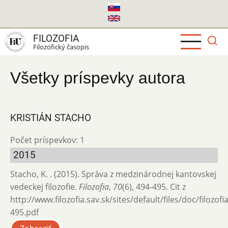
Skočiť
na
hlavný
FILOZOFIA
obsah
Filozofický časopis
Všetky príspevky autora
KRISTIÁN STACHO
Počet príspevkov: 1
2015
Stacho, K. . (2015). Správa z medzinárodnej kantovskej
vedeckej filozofie.
Filozofia
,
70
(6), 494-495. Cit z
http://www.filozofia.sav.sk/sites/default/files/doc/filozof
495.pdf