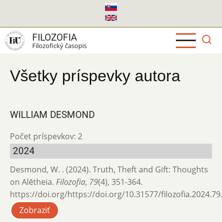
Skočiť
na
hlavný
FILOZOFIA
obsah
Filozofický časopis
Všetky príspevky autora
WILLIAM DESMOND
Počet príspevkov: 2
2024
Desmond, W. . (2024). Truth, Theft and Gift: Thoughts
on Alētheia.
Filozofia
,
79
(4), 351-364.
https://doi.org/https://doi.org/10.31577/filozofia.2024.79
Zobraziť