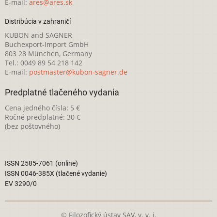
E-mail:
ares@ares.sk
Distribúcia v zahraničí
KUBON and SAGNER
Buchexport-Import GmbH
803 28 München, Germany
Tel.: 0049 89 54 218 142
E-mail:
postmaster@kubon-sagner.de
Predplatné tlačeného vydania
Cena jedného čísla: 5 €
Ročné predplatné: 30 €
(bez poštovného)
ISSN 2585-7061 (online)
ISSN 0046-385X (tlačené vydanie)
EV 3290/0
© Filozofický ústav SAV, v. v. i.