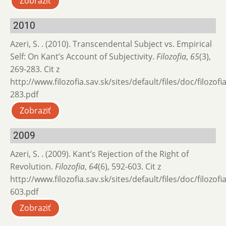
Zobraziť
2010
Azeri, S. . (2010). Transcendental Subject vs. Empirical
Self: On Kant’s Account of Subjectivity.
Filozofia
,
65
(3),
269-283. Cit z
http://www.filozofia.sav.sk/sites/default/files/doc/filozof
283.pdf
Zobraziť
2009
Azeri, S. . (2009). Kant’s Rejection of the Right of
Revolution.
Filozofia
,
64
(6), 592-603. Cit z
http://www.filozofia.sav.sk/sites/default/files/doc/filozof
603.pdf
Zobraziť