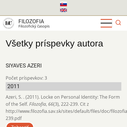
Skočiť
na
hlavný
FILOZOFIA
obsah
Filozofický časopis
Všetky príspevky autora
SIYAVES AZERI
Počet príspevkov: 3
2011
Azeri, S. . (2011). Locke on Personal Identity: The Form
of the Self.
Filozofia
,
66
(3), 222-239. Cit z
http://www.filozofia.sav.sk/sites/default/files/doc/filozof
239.pdf