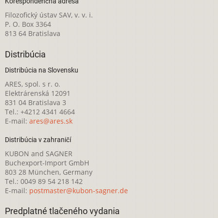
Korešpondenčná adresa
Filozofický ústav SAV, v. v. i.
P. O. Box 3364
813 64 Bratislava
Distribúcia
Distribúcia na Slovensku
ARES, spol. s r. o.
Elektrárenská 12091
831 04 Bratislava 3
Tel.: +4212 4341 4664
E-mail:
ares@ares.sk
Distribúcia v zahraničí
KUBON and SAGNER
Buchexport-Import GmbH
803 28 München, Germany
Tel.: 0049 89 54 218 142
E-mail:
postmaster@kubon-sagner.de
Predplatné tlačeného vydania