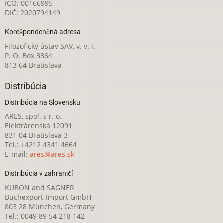
IČO: 00166995
DIČ: 2020794149
Korešpondenčná adresa
Filozofický ústav SAV, v. v. i.
P. O. Box 3364
813 64 Bratislava
Distribúcia
Distribúcia na Slovensku
ARES, spol. s r. o.
Elektrárenská 12091
831 04 Bratislava 3
Tel.: +4212 4341 4664
E-mail:
ares@ares.sk
Distribúcia v zahraničí
KUBON and SAGNER
Buchexport-Import GmbH
803 28 München, Germany
Tel.: 0049 89 54 218 142