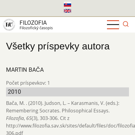
Skočiť
na
hlavný
FILOZOFIA
obsah
Filozofický časopis
Všetky príspevky autora
MARTIN BAČA
Počet príspevkov: 1
2010
Bača, M. . (2010). Judson, L. – Karasmanis, V. (eds.):
Remembering Socrates. Philosophical Essays.
Filozofia
,
65
(3), 303-306. Cit z
http://www.filozofia.sav.sk/sites/default/files/doc/filozof
306.pdf