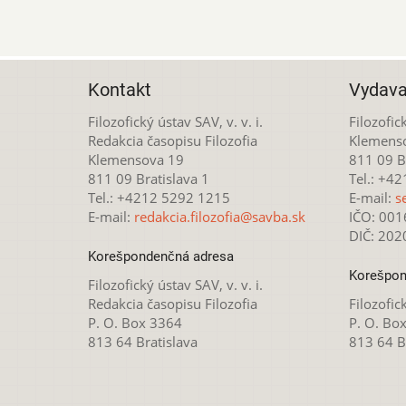
Kontakt
Vydava
Filozofický ústav SAV, v. v. i.
Filozofick
Redakcia časopisu Filozofia
Klemens
Klemensova 19
811 09 Br
811 09 Bratislava 1
Tel.: +4
Tel.: +4212 5292 1215
E-mail:
s
E-mail:
redakcia.filozofia@savba.sk
IČO: 00
DIČ: 20
Korešpondenčná adresa
Korešpon
Filozofický ústav SAV, v. v. i.
Redakcia časopisu Filozofia
Filozofick
P. O. Box 3364
P. O. Bo
813 64 Bratislava
813 64 B