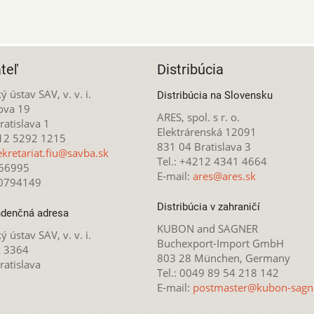
teľ
Distribúcia
ý ústav SAV, v. v. i.
Distribúcia na Slovensku
ova 19
ARES, spol. s r. o.
atislava 1
Elektrárenská 12091
212 5292 1215
831 04 Bratislava 3
ekretariat.fiu@savba.sk
Tel.: +4212 4341 4664
166995
E-mail:
ares@ares.sk
20794149
Distribúcia v zahraničí
denčná adresa
KUBON and SAGNER
ý ústav SAV, v. v. i.
Buchexport-Import GmbH
x 3364
803 28 München, Germany
ratislava
Tel.: 0049 89 54 218 142
E-mail:
postmaster@kubon-sagn