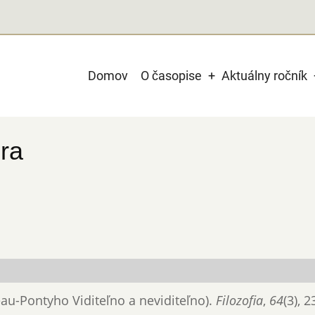
Main
Domov
O časopise
Aktuálny ročník
navigation
ra
leau-Pontyho Viditeľno a neviditeľno).
Filozofia
,
64
(3), 