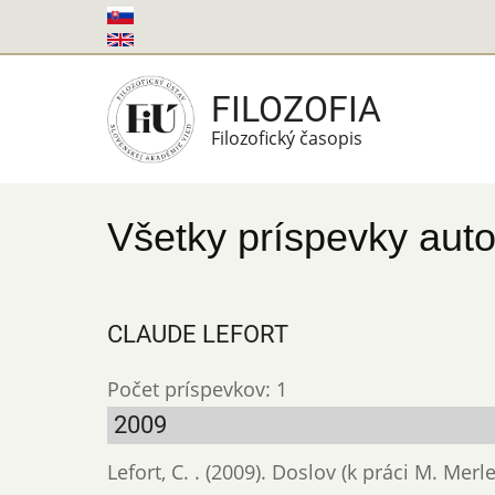
Skočiť
na
hlavný
FILOZOFIA
obsah
Filozofický časopis
Všetky príspevky auto
CLAUDE LEFORT
Počet príspevkov: 1
2009
Lefort, C. . (2009). Doslov (k práci M. Mer