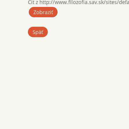
Cit z http://www.filozofia.sav.sk/sites/def
Zobraziť
Späť