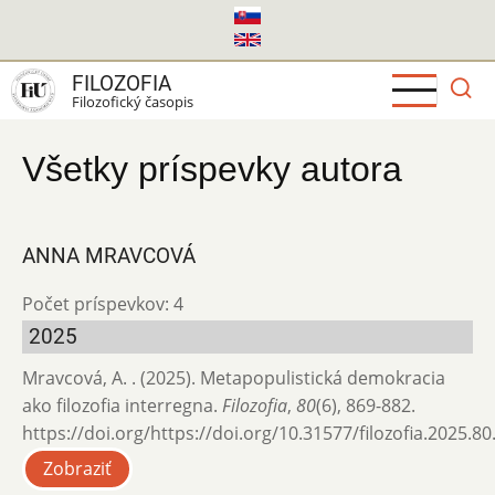
Skočiť
na
hlavný
FILOZOFIA
obsah
Filozofický časopis
Všetky príspevky autora
ANNA MRAVCOVÁ
Počet príspevkov: 4
2025
Mravcová, A. . (2025). Metapopulistická demokracia
ako filozofia interregna.
Filozofia
,
80
(6), 869-882.
https://doi.org/https://doi.org/10.31577/filozofia.2025.80
Zobraziť