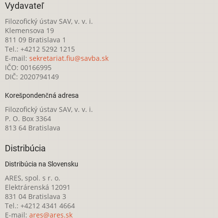
Vydavateľ
Filozofický ústav SAV, v. v. i.
Klemensova 19
811 09 Bratislava 1
Tel.: +4212 5292 1215
E-mail:
sekretariat.fiu@savba.sk
IČO: 00166995
DIČ: 2020794149
Korešpondenčná adresa
Filozofický ústav SAV, v. v. i.
P. O. Box 3364
813 64 Bratislava
Distribúcia
Distribúcia na Slovensku
ARES, spol. s r. o.
Elektrárenská 12091
831 04 Bratislava 3
Tel.: +4212 4341 4664
E-mail:
ares@ares.sk