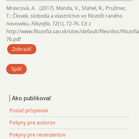
Mravcová, A. . (2017). Manda, V., Sťahel, R., Pružinec,
T.: Človek, sloboda a vlastníctvo vo filozofii raného
novoveku.
Filozofia
,
72
(1), 72-76. Cit z
http://www.filozofia.sav.sk/sites/default/files/doc/filozof
76.pdf
Zobraziť
Späť
Ako publikovať
Poslať príspevok
Pokyny pre autorov
Pokyny pre recenzentov