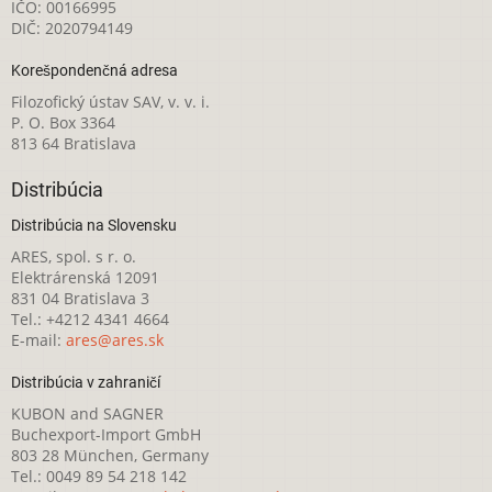
IČO: 00166995
DIČ: 2020794149
Korešpondenčná adresa
Filozofický ústav SAV, v. v. i.
P. O. Box 3364
813 64 Bratislava
Distribúcia
Distribúcia na Slovensku
ARES, spol. s r. o.
Elektrárenská 12091
831 04 Bratislava 3
Tel.: +4212 4341 4664
E-mail:
ares@ares.sk
Distribúcia v zahraničí
KUBON and SAGNER
Buchexport-Import GmbH
803 28 München, Germany
Tel.: 0049 89 54 218 142