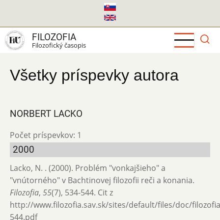
Skočiť
na
hlavný
FILOZOFIA
obsah
Filozofický časopis
Všetky príspevky autora
NORBERT LACKO
Počet príspevkov: 1
2000
Lacko, N. . (2000). Problém "vonkajšieho" a
"vnútorného" v Bachtinovej filozofii reči a konania.
Filozofia
,
55
(7), 534-544. Cit z
http://www.filozofia.sav.sk/sites/default/files/doc/filozof
544.pdf