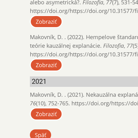
alebo asymetrická?.
Filozofia
,
77
(7), 531-5
https://doi.org/https://doi.org/10.31577/f
Zobraziť
Makovník, D. . (2022). Hempelove štandar
teórie kauzálnej explanácie.
Filozofia
,
77
(5
https://doi.org/https://doi.org/10.31577/f
Zobraziť
2021
Makovník, D. . (2021). Nekauzálna expla
76
(10), 752-765. https://doi.org/https://d
Zobraziť
Späť