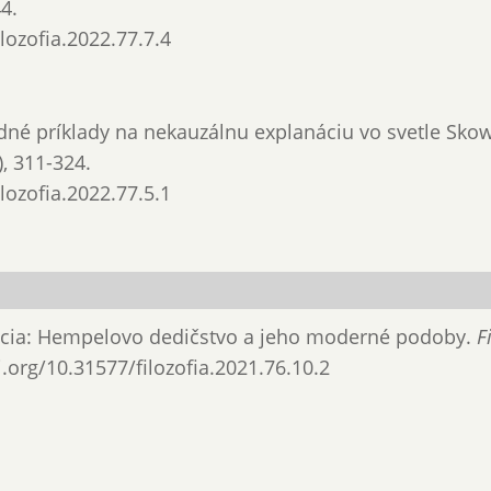
44.
ilozofia.2022.77.7.4
dné príklady na nekauzálnu explanáciu vo svetle Sko
), 311-324.
ilozofia.2022.77.5.1
nácia: Hempelovo dedičstvo a jeho moderné podoby.
F
oi.org/10.31577/filozofia.2021.76.10.2