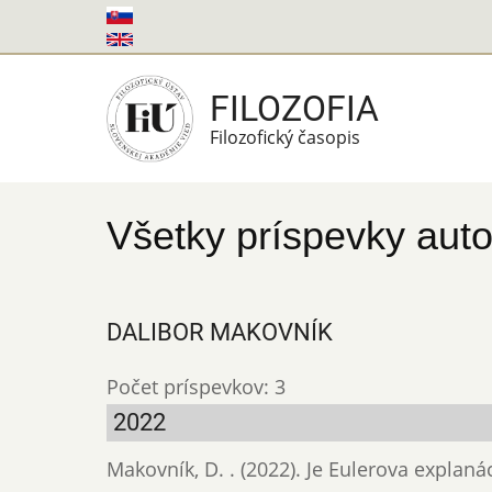
Skočiť
na
hlavný
FILOZOFIA
obsah
Filozofický časopis
Všetky príspevky auto
DALIBOR MAKOVNÍK
Počet príspevkov: 3
2022
Makovník, D. . (2022). Je Eulerova expla