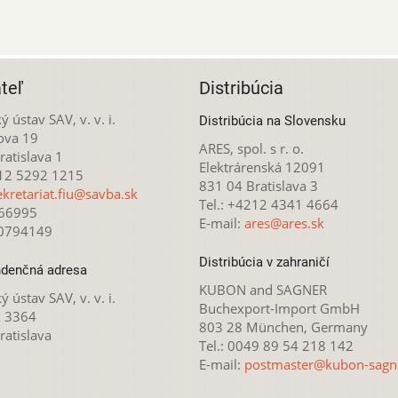
teľ
Distribúcia
ý ústav SAV, v. v. i.
Distribúcia na Slovensku
ova 19
ARES, spol. s r. o.
atislava 1
Elektrárenská 12091
212 5292 1215
831 04 Bratislava 3
ekretariat.fiu@savba.sk
Tel.: +4212 4341 4664
166995
E-mail:
ares@ares.sk
20794149
Distribúcia v zahraničí
denčná adresa
KUBON and SAGNER
ý ústav SAV, v. v. i.
Buchexport-Import GmbH
x 3364
803 28 München, Germany
ratislava
Tel.: 0049 89 54 218 142
E-mail:
postmaster@kubon-sagn