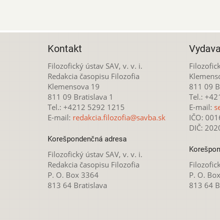
Kontakt
Vydava
Filozofický ústav SAV, v. v. i.
Filozofick
Redakcia časopisu Filozofia
Klemens
Klemensova 19
811 09 Br
811 09 Bratislava 1
Tel.: +4
Tel.: +4212 5292 1215
E-mail:
s
E-mail:
redakcia.filozofia@savba.sk
IČO: 00
DIČ: 20
Korešpondenčná adresa
Korešpon
Filozofický ústav SAV, v. v. i.
Redakcia časopisu Filozofia
Filozofick
P. O. Box 3364
P. O. Bo
813 64 Bratislava
813 64 B