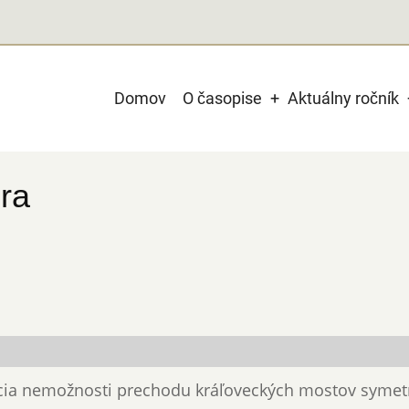
Main
Domov
O časopise
Aktuálny ročník
navigation
ra
nácia nemožnosti prechodu kráľoveckých mostov symet