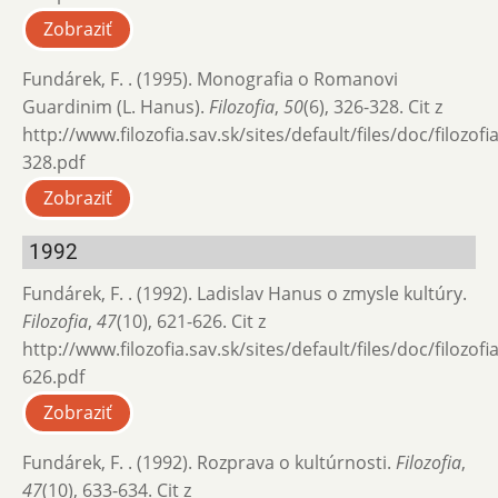
Zobraziť
Fundárek, F. . (1995). Monografia o Romanovi
Guardinim (L. Hanus).
Filozofia
,
50
(6), 326-328. Cit z
http://www.filozofia.sav.sk/sites/default/files/doc/filozof
328.pdf
Zobraziť
1992
Fundárek, F. . (1992). Ladislav Hanus o zmysle kultúry.
Filozofia
,
47
(10), 621-626. Cit z
http://www.filozofia.sav.sk/sites/default/files/doc/filozof
626.pdf
Zobraziť
Fundárek, F. . (1992). Rozprava o kultúrnosti.
Filozofia
,
47
(10), 633-634. Cit z