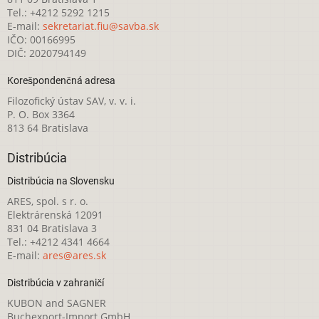
Tel.: +4212 5292 1215
E-mail:
sekretariat.fiu@savba.sk
IČO: 00166995
DIČ: 2020794149
Korešpondenčná adresa
Filozofický ústav SAV, v. v. i.
P. O. Box 3364
813 64 Bratislava
Distribúcia
Distribúcia na Slovensku
ARES, spol. s r. o.
Elektrárenská 12091
831 04 Bratislava 3
Tel.: +4212 4341 4664
E-mail:
ares@ares.sk
Distribúcia v zahraničí
KUBON and SAGNER
Buchexport-Import GmbH