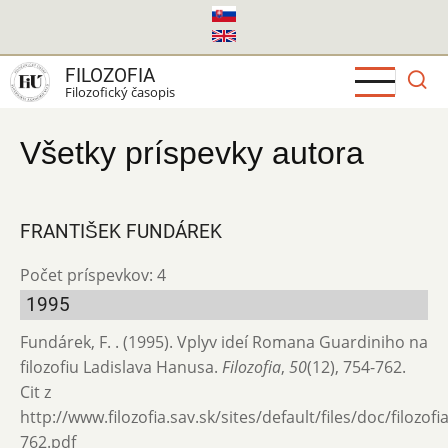
Skočiť
na
hlavný
FILOZOFIA
obsah
Filozofický časopis
Všetky príspevky autora
FRANTIŠEK FUNDÁREK
Počet príspevkov: 4
1995
Fundárek, F. . (1995). Vplyv ideí Romana Guardiniho na
filozofiu Ladislava Hanusa.
Filozofia
,
50
(12), 754-762.
Cit z
http://www.filozofia.sav.sk/sites/default/files/doc/filozof
762.pdf