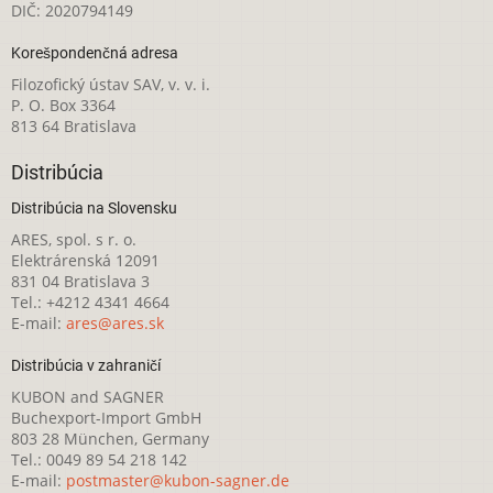
DIČ: 2020794149
Korešpondenčná adresa
Filozofický ústav SAV, v. v. i.
P. O. Box 3364
813 64 Bratislava
Distribúcia
Distribúcia na Slovensku
ARES, spol. s r. o.
Elektrárenská 12091
831 04 Bratislava 3
Tel.: +4212 4341 4664
E-mail:
ares@ares.sk
Distribúcia v zahraničí
KUBON and SAGNER
Buchexport-Import GmbH
803 28 München, Germany
Tel.: 0049 89 54 218 142
E-mail:
postmaster@kubon-sagner.de