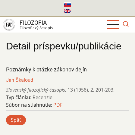
Skočiť
na
hlavný
FILOZOFIA
obsah
Filozofický časopis
Detail príspevku/publikácie
Poznámky k otázke zákonov dejín
Jan Škaloud
Slovenský filozofický časopis
,
13 (1958)
,
2
,
201-203.
Typ článku:
Recenzie
Súbor na stiahnutie:
PDF
Späť