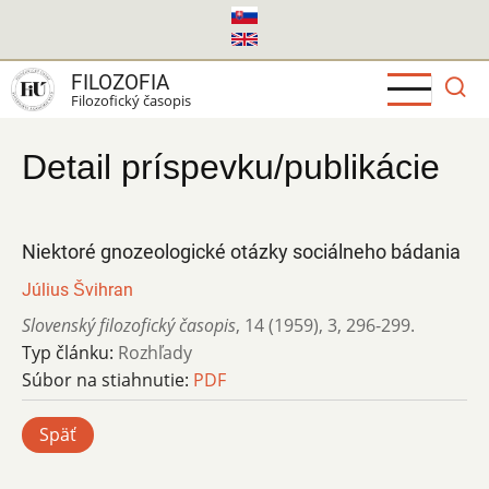
Skočiť
na
hlavný
FILOZOFIA
obsah
Filozofický časopis
Detail príspevku/publikácie
Niektoré gnozeologické otázky sociálneho bádania
Július Švihran
Slovenský filozofický časopis
,
14 (1959)
,
3
,
296-299.
Typ článku:
Rozhľady
Súbor na stiahnutie:
PDF
Späť