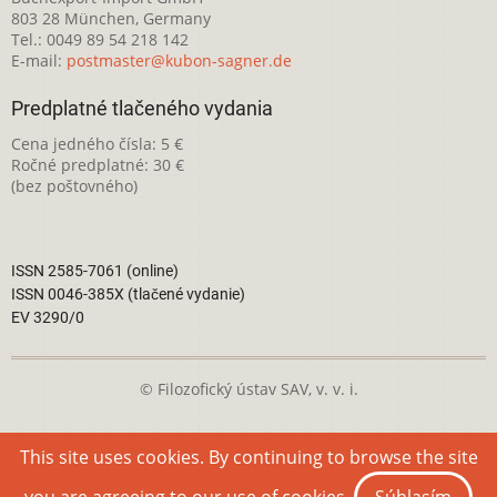
803 28 München, Germany
Tel.: 0049 89 54 218 142
E-mail:
postmaster@kubon-sagner.de
Predplatné tlačeného vydania
Cena jedného čísla: 5 €
Ročné predplatné: 30 €
(bez poštovného)
ISSN 2585-7061 (online)
ISSN 0046-385X (tlačené vydanie)
EV 3290/0
© Filozofický ústav SAV, v. v. i.
Táto webová stránka je licencovaná pod
Creative Commons
This site uses cookies. By continuing to browse the site
Attribution-NonCommercial 4.0 International License