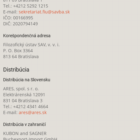
Tel.: +4212 5292 1215
E-mail:
sekretariat.fiu@savba.sk
IČO: 00166995
DIČ: 2020794149
Korešpondenčná adresa
Filozofický ústav SAV, v. v. i.
P. O. Box 3364
813 64 Bratislava
Distribúcia
Distribúcia na Slovensku
ARES, spol. s r. o.
Elektrárenská 12091
831 04 Bratislava 3
Tel.: +4212 4341 4664
E-mail:
ares@ares.sk
Distribúcia v zahraničí
KUBON and SAGNER
Buchexport-Import GmbH