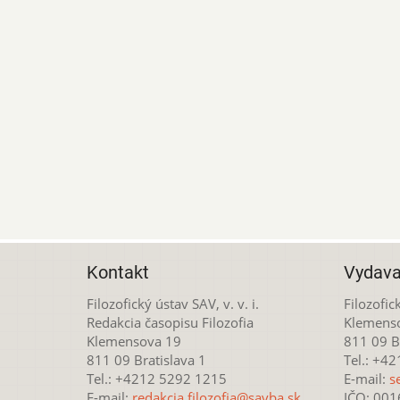
Kontakt
Vydava
Filozofický ústav SAV, v. v. i.
Filozofick
Redakcia časopisu Filozofia
Klemens
Klemensova 19
811 09 Br
811 09 Bratislava 1
Tel.: +4
Tel.: +4212 5292 1215
E-mail:
s
E-mail:
redakcia.filozofia@savba.sk
IČO: 00