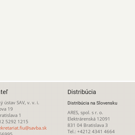
teľ
Distribúcia
ý ústav SAV, v. v. i.
Distribúcia na Slovensku
ova 19
ARES, spol. s r. o.
atislava 1
Elektrárenská 12091
212 5292 1215
831 04 Bratislava 3
ekretariat.fiu@savba.sk
Tel.: +4212 4341 4664
166995