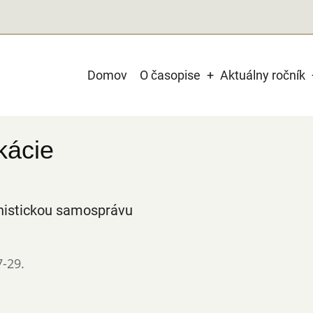
Main
Domov
O časopise
Aktuálny ročník
navigation
kácie
munistickou samosprávu
7-29.