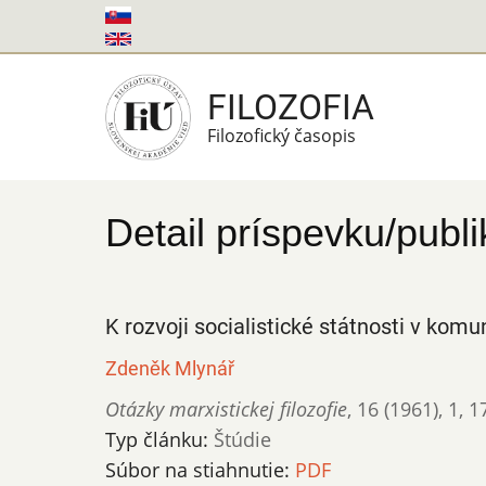
Skočiť
na
hlavný
FILOZOFIA
obsah
Filozofický časopis
Detail príspevku/publi
K rozvoji socialistické státnosti v ko
Zdeněk Mlynář
Otázky marxistickej filozofie
,
16 (1961)
,
1
,
1
Typ článku:
Štúdie
Súbor na stiahnutie:
PDF