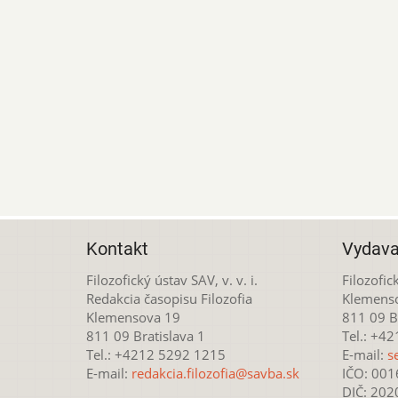
Kontakt
Vydava
Filozofický ústav SAV, v. v. i.
Filozofick
Redakcia časopisu Filozofia
Klemens
Klemensova 19
811 09 Br
811 09 Bratislava 1
Tel.: +4
Tel.: +4212 5292 1215
E-mail:
s
E-mail:
redakcia.filozofia@savba.sk
IČO: 00
DIČ: 20