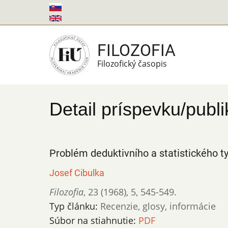
Skočiť
na
hlavný
FILOZOFIA
obsah
Filozofický časopis
Detail príspevku/publi
Problém deduktivního a statistického t
Josef Cibulka
Filozofia
,
23 (1968)
,
5
,
545-549.
Typ článku:
Recenzie, glosy, informácie
Súbor na stiahnutie:
PDF