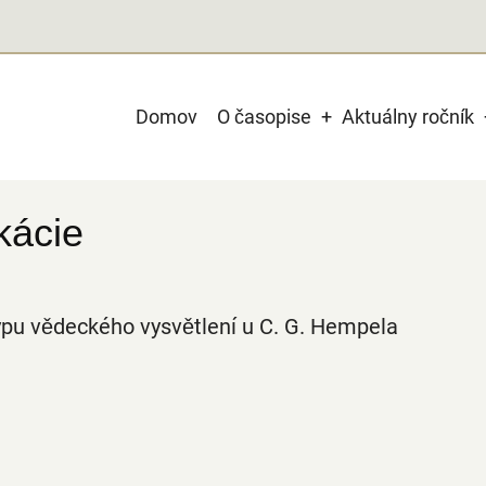
Main
Domov
O časopise
Aktuálny ročník
navigation
kácie
ypu vědeckého vysvětlení u C. G. Hempela