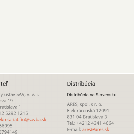
teľ
Distribúcia
ý ústav SAV, v. v. i.
Distribúcia na Slovensku
ova 19
ARES, spol. s r. o.
atislava 1
Elektrárenská 12091
212 5292 1215
831 04 Bratislava 3
ekretariat.fiu@savba.sk
Tel.: +4212 4341 4664
166995
E-mail:
ares@ares.sk
20794149