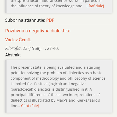
the „pre-critical“ natural science works, in particular
the influence of theory of knowledge and…
Čítať ďalej
Súbor na stiahnutie:
PDF
Pozitivna a negatívna dialektika
Václav Černík
Filozofia
,
23 (1968)
,
1
,
27-40.
Abstrakt
The present state is being evaluated and a starting
point for solving the problem of dialectics as a basic
component of methodology and philosophy of science
is looked for. Positive (logical) and negative
(paradoxical) dialectics is distinguished in it. A
principal difference of these two interpretations of
dialectics is illustrated by Marx’s and Kierkegaard’s
line…
Čítať ďalej