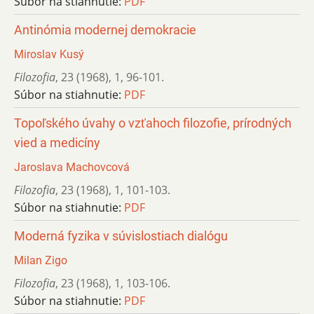
Súbor na stiahnutie:
PDF
Antinómia modernej demokracie
Miroslav Kusý
Filozofia
,
23 (1968)
,
1
,
96-101.
Súbor na stiahnutie:
PDF
Topoľského úvahy o vzťahoch filozofie, prírodných
vied a medicíny
Jaroslava Machovcová
Filozofia
,
23 (1968)
,
1
,
101-103.
Súbor na stiahnutie:
PDF
Moderná fyzika v súvislostiach dialógu
Milan Zigo
Filozofia
,
23 (1968)
,
1
,
103-106.
Súbor na stiahnutie:
PDF