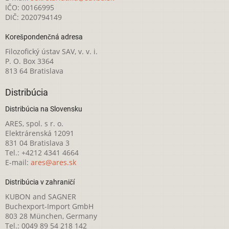
IČO: 00166995
DIČ: 2020794149
Korešpondenčná adresa
Filozofický ústav SAV, v. v. i.
P. O. Box 3364
813 64 Bratislava
Distribúcia
Distribúcia na Slovensku
ARES, spol. s r. o.
Elektrárenská 12091
831 04 Bratislava 3
Tel.: +4212 4341 4664
E-mail:
ares@ares.sk
Distribúcia v zahraničí
KUBON and SAGNER
Buchexport-Import GmbH
803 28 München, Germany
Tel.: 0049 89 54 218 142