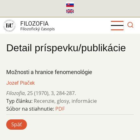
Skočiť
na
hlavný
FILOZOFIA
obsah
Filozofický časopis
Detail príspevku/publikácie
Možnosti a hranice fenomenológie
Jozef Piaček
Filozofia
,
25 (1970)
,
3
,
284-287.
Typ článku:
Recenzie, glosy, informácie
Súbor na stiahnutie:
PDF
Späť