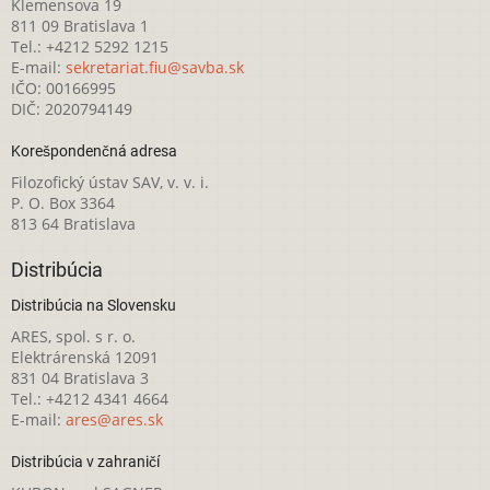
Klemensova 19
811 09 Bratislava 1
Tel.: +4212 5292 1215
E-mail:
sekretariat.fiu@savba.sk
IČO: 00166995
DIČ: 2020794149
Korešpondenčná adresa
Filozofický ústav SAV, v. v. i.
P. O. Box 3364
813 64 Bratislava
Distribúcia
Distribúcia na Slovensku
ARES, spol. s r. o.
Elektrárenská 12091
831 04 Bratislava 3
Tel.: +4212 4341 4664
E-mail:
ares@ares.sk
Distribúcia v zahraničí