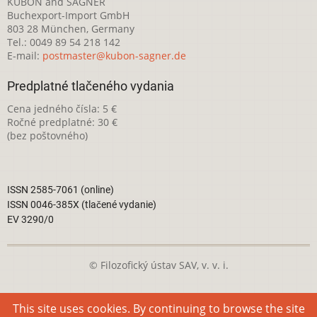
KUBON and SAGNER
Buchexport-Import GmbH
803 28 München, Germany
Tel.: 0049 89 54 218 142
E-mail:
postmaster@kubon-sagner.de
Predplatné tlačeného vydania
Cena jedného čísla: 5 €
Ročné predplatné: 30 €
(bez poštovného)
ISSN 2585-7061 (online)
ISSN 0046-385X (tlačené vydanie)
EV 3290/0
© Filozofický ústav SAV, v. v. i.
Táto webová stránka je licencovaná pod
Creative Commons
This site uses cookies. By continuing to browse the site