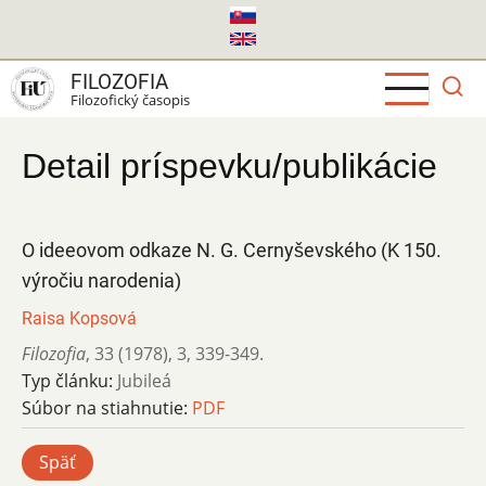
Skočiť
na
hlavný
FILOZOFIA
obsah
Filozofický časopis
Detail príspevku/publikácie
O ideeovom odkaze N. G. Cernyševského (K 150.
výročiu narodenia)
Raisa Kopsová
Filozofia
,
33 (1978)
,
3
,
339-349.
Typ článku:
Jubileá
Súbor na stiahnutie:
PDF
Späť