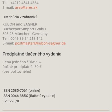
Tel.: +4212 4341 4664
E-mail:
ares@ares.sk
Distribúcia v zahraničí
KUBON and SAGNER
Buchexport-Import GmbH
803 28 München, Germany
Tel.: 0049 89 54 218 142
E-mail:
postmaster@kubon-sagner.de
Predplatné tlačeného vydania
Cena jedného čísla: 5 €
Ročné predplatné: 30 €
(bez poštovného)
ISSN 2585-7061 (online)
ISSN 0046-385X (tlačené vydanie)
EV 3290/0