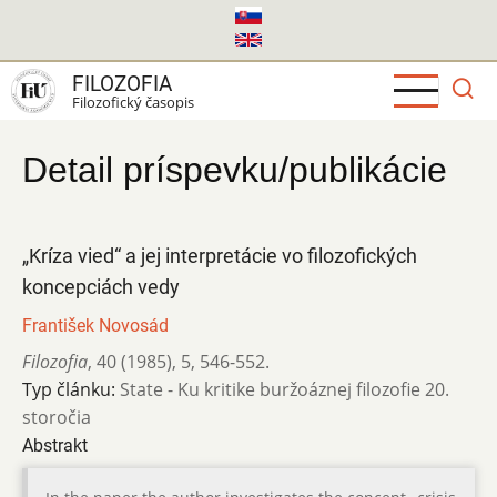
Skočiť
na
hlavný
FILOZOFIA
obsah
Filozofický časopis
Detail príspevku/publikácie
„Kríza vied“ a jej interpretácie vo filozofických
koncepciách vedy
František Novosád
Filozofia
,
40 (1985)
,
5
,
546-552.
Typ článku:
State - Ku kritike buržoáznej filozofie 20.
storočia
Abstrakt