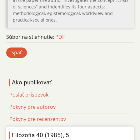
In the paper the author investigates the concept „crisis
of sciences“ and indentifies its four aspects:
methodological, epistemological, worldview and
practical-social ones.
Súbor na stiahnutie:
PDF
Späť
Ako publikovať
Poslať príspevok
Pokyny pre autorov
Pokyny pre recenzentov
Filozofia 40 (1985), 5