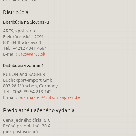
Distribúcia
Distribúcia na Slovensku
ARES, spol. s r. o.
Elektrárenská 12091
831 04 Bratislava 3
Tel.: +4212 4341 4664
E-mail:
ares@ares.sk
Distribúcia v zahraničí
KUBON and SAGNER
Buchexport-Import GmbH
803 28 München, Germany
Tel.: 0049 89 54 218 142
E-mail:
postmaster@kubon-sagner.de
Predplatné tlačeného vydania
Cena jedného čísla: 5 €
Ročné predplatné: 30 €
(bez poštovného)