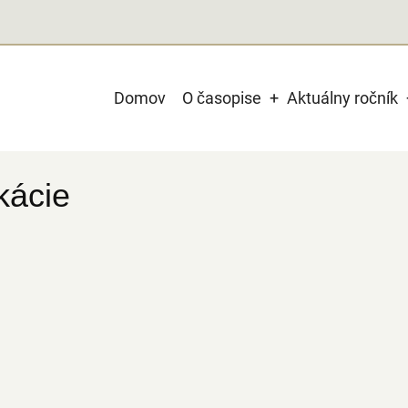
Main
Domov
O časopise
Aktuálny ročník
navigation
kácie