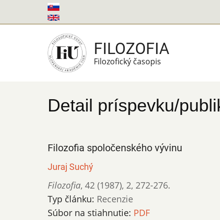
Skočiť
na
hlavný
FILOZOFIA
obsah
Filozofický časopis
Detail príspevku/publi
Filozofia spoločenského vývinu
Juraj Suchý
Filozofia
,
42 (1987)
,
2
,
272-276.
Typ článku:
Recenzie
Súbor na stiahnutie:
PDF