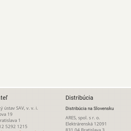
teľ
Distribúcia
ý ústav SAV, v. v. i.
Distribúcia na Slovensku
ova 19
ARES, spol. s r. o.
atislava 1
Elektrárenská 12091
212 5292 1215
831 04 Bratislava 3