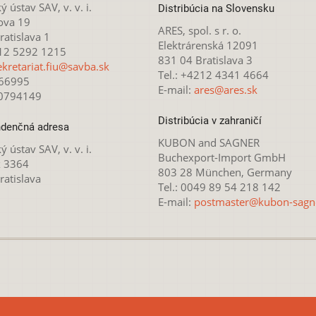
ý ústav SAV, v. v. i.
Distribúcia na Slovensku
ova 19
ARES, spol. s r. o.
atislava 1
Elektrárenská 12091
212 5292 1215
831 04 Bratislava 3
ekretariat.fiu@savba.sk
Tel.: +4212 4341 4664
166995
E-mail:
ares@ares.sk
20794149
Distribúcia v zahraničí
denčná adresa
KUBON and SAGNER
ý ústav SAV, v. v. i.
Buchexport-Import GmbH
x 3364
803 28 München, Germany
ratislava
Tel.: 0049 89 54 218 142
E-mail:
postmaster@kubon-sagn
 licencovaná pod
Creative Commons Attribution-NonCommercial 4.