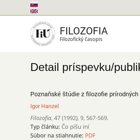
Skočiť
na
hlavný
FILOZOFIA
obsah
Filozofický časopis
Detail príspevku/publi
Poznaňské štúdie z filozofie prírodných
Igor Hanzel
Filozofia
,
47 (1992)
,
9
,
567-569.
Typ článku:
Čo píšu iní
Súbor na stiahnutie:
PDF