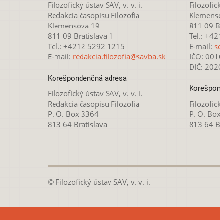
Filozofický ústav SAV, v. v. i.
Filozofick
Redakcia časopisu Filozofia
Klemens
Klemensova 19
811 09 Br
811 09 Bratislava 1
Tel.: +4
Tel.: +4212 5292 1215
E-mail:
s
E-mail:
redakcia.filozofia@savba.sk
IČO: 00
DIČ: 20
Korešpondenčná adresa
Korešpon
Filozofický ústav SAV, v. v. i.
Redakcia časopisu Filozofia
Filozofick
P. O. Box 3364
P. O. Bo
813 64 Bratislava
813 64 B
© Filozofický ústav SAV, v. v. i.
Táto webová stránka je