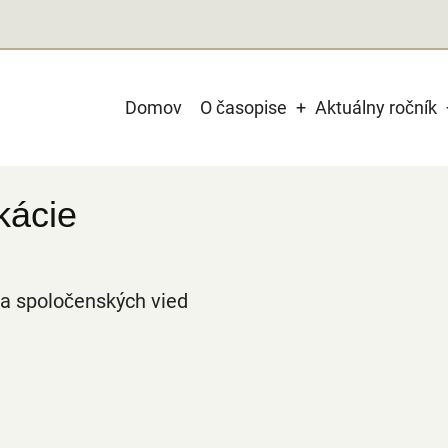
Main
Domov
O časopise
Aktuálny ročník
navigation
kácie
 a spoločenských vied