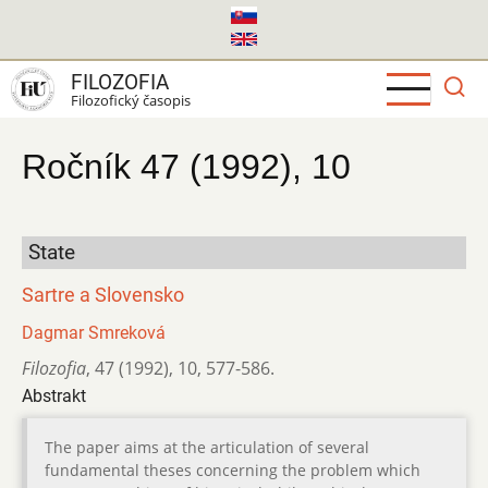
Skočiť
na
hlavný
FILOZOFIA
obsah
Filozofický časopis
Ročník 47 (1992), 10
State
Sartre a Slovensko
Dagmar Smreková
Filozofia
,
47 (1992)
,
10
,
577-586.
Abstrakt
The paper aims at the articulation of several
fundamental theses concerning the problem which