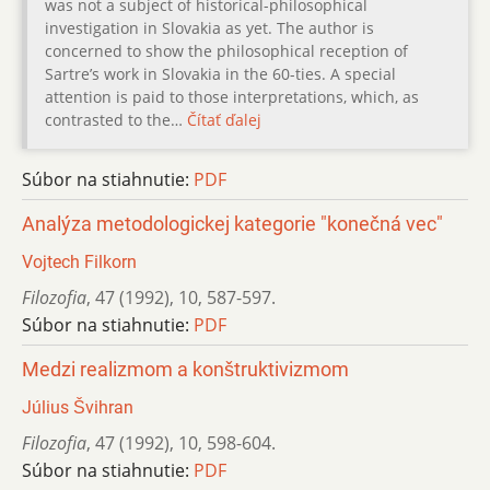
was not a subject of historical-philosophical
investigation in Slovakia as yet. The author is
concerned to show the philosophical reception of
Sartre’s work in Slovakia in the 60-ties. A special
attention is paid to those interpretations, which, as
contrasted to the…
Čítať ďalej
Súbor na stiahnutie:
PDF
Analýza metodologickej kategorie "konečná vec"
Vojtech Filkorn
Filozofia
,
47 (1992)
,
10
,
587-597.
Súbor na stiahnutie:
PDF
Medzi realizmom a konštruktivizmom
Július Švihran
Filozofia
,
47 (1992)
,
10
,
598-604.
Súbor na stiahnutie:
PDF