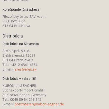
Korešpondenčná adresa
Filozofický ústav SAV, v. v. i.
P. O. Box 3364
813 64 Bratislava
Distribúcia
Distribúcia na Slovensku
ARES, spol. s r. o.
Elektrárenská 12091
831 04 Bratislava 3
Tel.: +4212 4341 4664
E-mail:
ares@ares.sk
Distribúcia v zahraničí
KUBON and SAGNER
Buchexport-Import GmbH
803 28 München, Germany
Tel.: 0049 89 54 218 142
E-mail:
postmaster@kubon-sagner.de