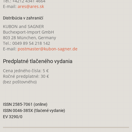
Tel.: +4212 4341 4664
E-mail:
ares@ares.sk
Distribúcia v zahraničí
KUBON and SAGNER
Buchexport-Import GmbH
803 28 München, Germany
Tel.: 0049 89 54 218 142
E-mail:
postmaster@kubon-sagner.de
Predplatné tlačeného vydania
Cena jedného čísla: 5 €
Ročné predplatné: 30 €
(bez poštovného)
ISSN 2585-7061 (online)
ISSN 0046-385X (tlačené vydanie)
EV 3290/0