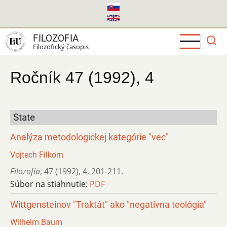
Skočiť
na
hlavný
FILOZOFIA
obsah
Filozofický časopis
Ročník 47 (1992), 4
State
Analýza metodologickej kategórie "vec"
Vojtech Filkorn
Filozofia
,
47 (1992)
,
4
,
201-211.
Súbor na stiahnutie:
PDF
Wittgensteinov "Traktát" ako "negatívna teológia"
Wilhelm Baum