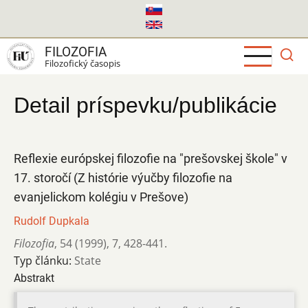
Skočiť
na
hlavný
FILOZOFIA
obsah
Filozofický časopis
Detail príspevku/publikácie
Reflexie európskej filozofie na "prešovskej škole" v
17. storočí (Z histórie výučby filozofie na
evanjelickom kolégiu v Prešove)
Rudolf Dupkala
Filozofia
,
54 (1999)
,
7
,
428-441.
Typ článku:
State
Abstrakt