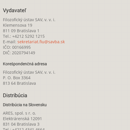
Vydavateľ
Filozofický ústav SAV, v. v. i.
Klemensova 19
811 09 Bratislava 1
Tel.: +4212 5292 1215
E-mail:
sekretariat.fiu@savba.sk
IČO: 00166995
DIČ: 2020794149
Korešpondenčná adresa
Filozofický ústav SAV, v. v. i.
P. O. Box 3364
813 64 Bratislava
Distribúcia
Distribúcia na Slovensku
ARES, spol. s r. o.
Elektrárenská 12091
831 04 Bratislava 3
Tel.: +4212 4341 4664