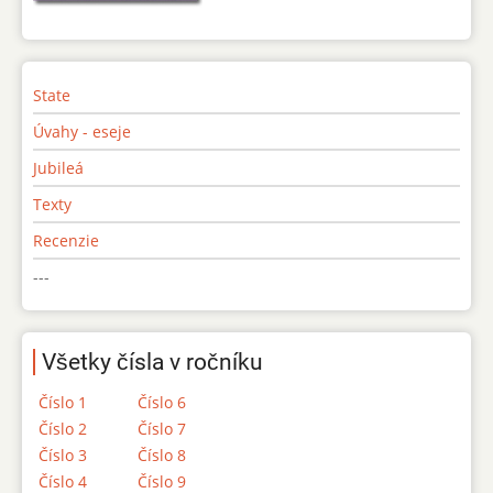
State
Úvahy - eseje
Jubileá
Texty
Recenzie
---
Všetky čísla v ročníku
Číslo 1
Číslo 6
Číslo 2
Číslo 7
Číslo 3
Číslo 8
Číslo 4
Číslo 9