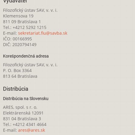
Vydavateľ
Filozofický ústav SAV, v. v. i.
Klemensova 19
811 09 Bratislava 1
Tel.: +4212 5292 1215
E-mail:
sekretariat.fiu@savba.sk
IČO: 00166995
DIČ: 2020794149
Korešpondenčná adresa
Filozofický ústav SAV, v. v. i.
P. O. Box 3364
813 64 Bratislava
Distribúcia
Distribúcia na Slovensku
ARES, spol. s r. o.
Elektrárenská 12091
831 04 Bratislava 3
Tel.: +4212 4341 4664
E-mail:
ares@ares.sk