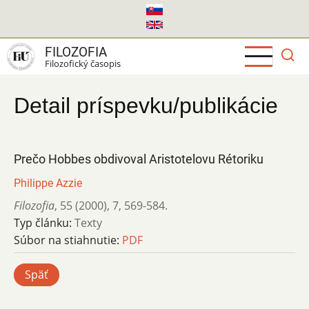
Skočiť
na
hlavný
FILOZOFIA
obsah
Filozofický časopis
Detail príspevku/publikácie
Prečo Hobbes obdivoval Aristotelovu Rétoriku
Philippe Azzie
Filozofia
,
55 (2000)
,
7
,
569-584.
Typ článku:
Texty
Súbor na stiahnutie:
PDF
Späť