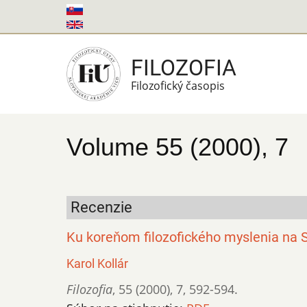
Skočiť
na
hlavný
FILOZOFIA
obsah
Filozofický časopis
Volume 55 (2000), 7
Recenzie
Ku koreňom filozofického myslenia na 
Karol Kollár
Filozofia
,
55 (2000)
,
7
,
592-594.