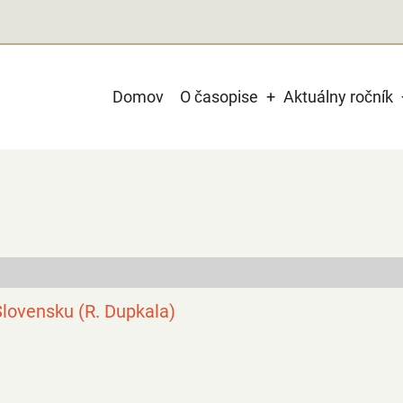
Main
Domov
O časopise
Aktuálny ročník
navigation
Slovensku (R. Dupkala)