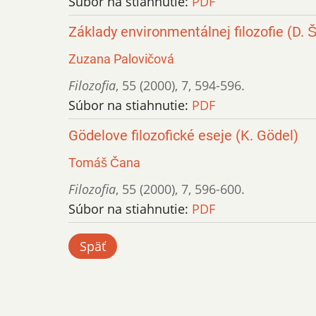
Súbor na stiahnutie:
PDF
Základy environmentálnej filozofie (D. Š
Zuzana Palovičová
Filozofia
,
55 (2000)
,
7
,
594-596.
Súbor na stiahnutie:
PDF
Gödelove filozofické eseje (K. Gödel)
Tomáš Čana
Filozofia
,
55 (2000)
,
7
,
596-600.
Súbor na stiahnutie:
PDF
Späť