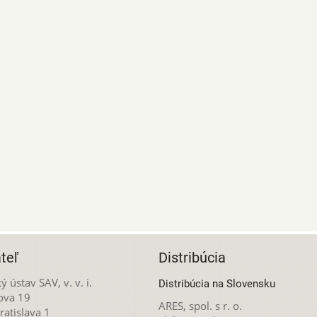
teľ
Distribúcia
ý ústav SAV, v. v. i.
Distribúcia na Slovensku
ova 19
ARES, spol. s r. o.
atislava 1