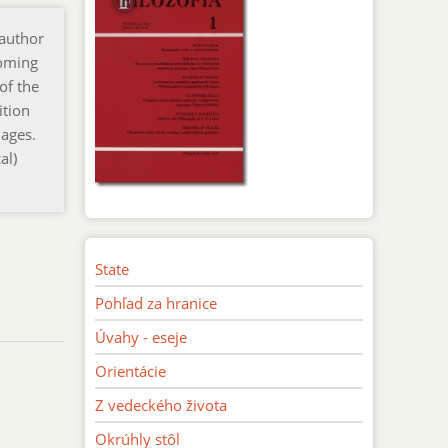
 author
coming
of the
ition
mages.
al)
State
Pohľad za hranice
Úvahy - eseje
Orientácie
Z vedeckého života
Okrúhly stôl