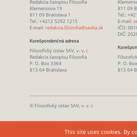
Redakcia časopisu Filozofia
Klemens
Klemensova 19
811 09 Br
811 09 Bratislava 1
Tel.: +4
Tel.: +4212 5292 1215
E-mail:
s
E-mail:
redakcia.filozofia@savba.sk
IČO: 00
DIČ: 20
Korešpondenčná adresa
Korešpon
Filozofický ústav SAV, v. v. i.
Redakcia časopisu Filozofia
Filozofick
P. O. Box 3364
P. O. Bo
813 64 Bratislava
813 64 B
© Filozofický ústav SAV, v. v. i.
Táto webová stránka je
This site uses cookies. By c