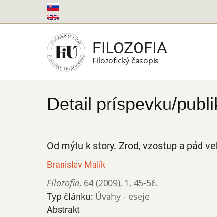
Skočiť
na
hlavný
FILOZOFIA
obsah
Filozofický časopis
Detail príspevku/publi
Od mýtu k story. Zrod, vzostup a pád ve
Branislav Malík
Filozofia
,
64 (2009)
,
1
,
45-56.
Typ článku:
Úvahy - eseje
Abstrakt