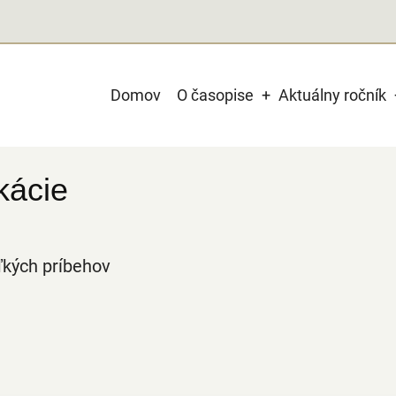
Main
Domov
O časopise
Aktuálny ročník
navigation
kácie
ľkých príbehov