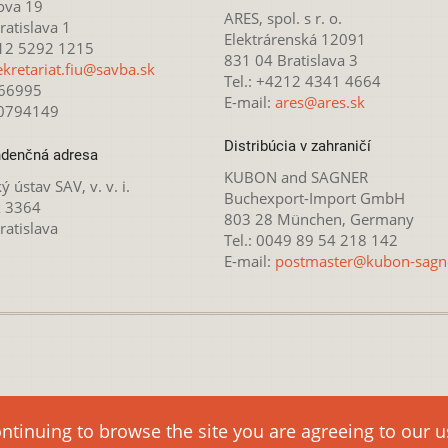
ova 19
ARES, spol. s r. o.
atislava 1
Elektrárenská 12091
212 5292 1215
831 04 Bratislava 3
ekretariat.fiu@savba.sk
Tel.: +4212 4341 4664
166995
E-mail:
ares@ares.sk
20794149
Distribúcia v zahraničí
denčná adresa
KUBON and SAGNER
ý ústav SAV, v. v. i.
Buchexport-Import GmbH
x 3364
803 28 München, Germany
ratislava
Tel.: 0049 89 54 218 142
E-mail:
postmaster@kubon-sagn
 licencovaná pod
Creative Commons Attribution-NonCommercial 4.
ontinuing to browse the site you are agreeing to our 