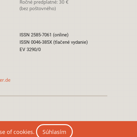
Ročné predplatné: 30 €
(bez poštovného)
ISSN 2585-7061 (online)
ISSN 0046-385X (tlačené vydanie)
EV 3290/0
er.de
0 International License
use of cookies.
Súhlasím