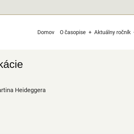
Main
Domov
O časopise
Aktuálny ročník
navigation
kácie
artina Heideggera