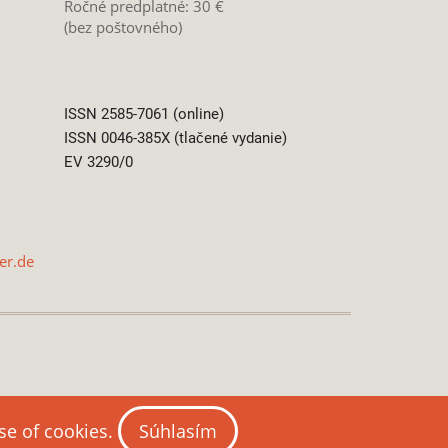
Ročné predplatné: 30 €
(bez poštovného)
ISSN 2585-7061 (online)
ISSN 0046-385X (tlačené vydanie)
EV 3290/0
er.de
0 International License
use of cookies.
Súhlasím