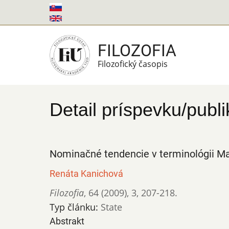
Skočiť
na
hlavný
FILOZOFIA
obsah
Filozofický časopis
Detail príspevku/publi
Nominačné tendencie v terminológii M
Renáta Kanichová
Filozofia
,
64 (2009)
,
3
,
207-218.
Typ článku:
State
Abstrakt