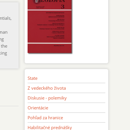
tials,
uman
ng
 the
king
State
Z vedeckého života
Diskusie - polemiky
Orientácie
Pohľad za hranice
Habilitačné prednášky