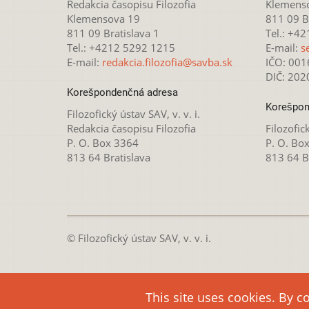
Redakcia časopisu Filozofia
Klemens
Klemensova 19
811 09 Br
811 09 Bratislava 1
Tel.: +4
Tel.: +4212 5292 1215
E-mail:
s
E-mail:
redakcia.filozofia@savba.sk
IČO: 00
DIČ: 20
Korešpondenčná adresa
Korešpon
Filozofický ústav SAV, v. v. i.
Redakcia časopisu Filozofia
Filozofick
P. O. Box 3364
P. O. Bo
813 64 Bratislava
813 64 B
© Filozofický ústav SAV, v. v. i.
Táto webová stránka je
This site uses cookies. By c