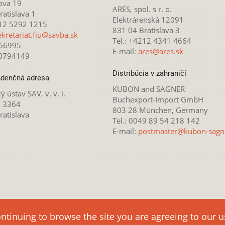
ova 19
ARES, spol. s r. o.
atislava 1
Elektrárenská 12091
212 5292 1215
831 04 Bratislava 3
ekretariat.fiu@savba.sk
Tel.: +4212 4341 4664
166995
E-mail:
ares@ares.sk
20794149
Distribúcia v zahraničí
denčná adresa
KUBON and SAGNER
ý ústav SAV, v. v. i.
Buchexport-Import GmbH
x 3364
803 28 München, Germany
ratislava
Tel.: 0049 89 54 218 142
E-mail:
postmaster@kubon-sagn
 licencovaná pod
Creative Commons Attribution-NonCommercial 4.
ontinuing to browse the site you are agreeing to our 