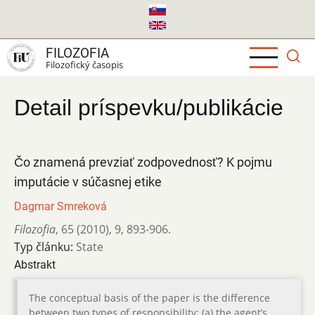
Skočiť
na
hlavný
FILOZOFIA
obsah
Filozofický časopis
Detail príspevku/publikácie
Čo znamená prevziať zodpovednosť? K pojmu
imputácie v súčasnej etike
Dagmar Smreková
Filozofia
,
65 (2010)
,
9
,
893-906.
Typ článku:
State
Abstrakt
The conceptual basis of the paper is the difference
between two types of responsibility: (a) the agent’s