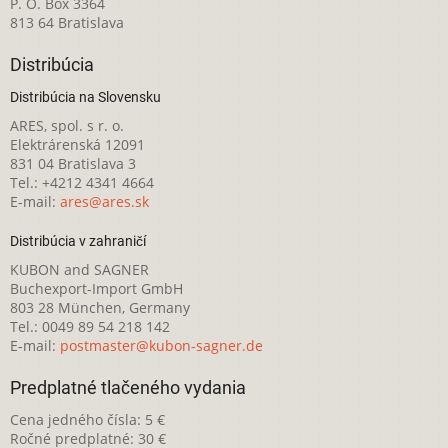
P. O. Box 3364
813 64 Bratislava
Distribúcia
Distribúcia na Slovensku
ARES, spol. s r. o.
Elektrárenská 12091
831 04 Bratislava 3
Tel.: +4212 4341 4664
E-mail:
ares@ares.sk
Distribúcia v zahraničí
KUBON and SAGNER
Buchexport-Import GmbH
803 28 München, Germany
Tel.: 0049 89 54 218 142
E-mail:
postmaster@kubon-sagner.de
Predplatné tlačeného vydania
Cena jedného čísla: 5 €
Ročné predplatné: 30 €