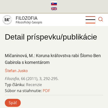
Skočiť
na
hlavný
FILOZOFIA
obsah
Filozofický časopis
Detail príspevku/publikácie
Mičaninová, M.: Koruna kráľovstva rabi Šlomo Ben
Gabirola s komentárom
Štefan Jusko
Filozofia
,
66 (2011)
,
3
,
292-295.
Typ článku:
Recenzie
Súbor na stiahnutie:
PDF
Späť