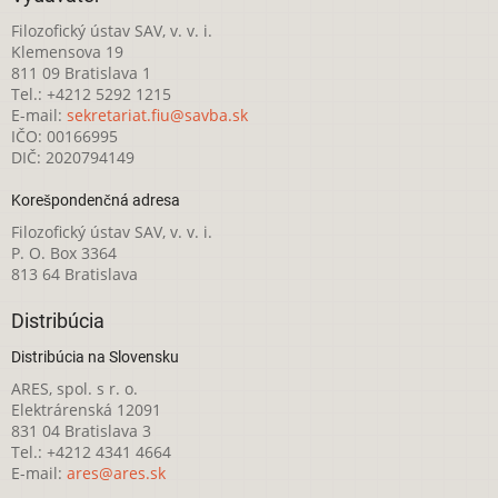
Filozofický ústav SAV, v. v. i.
Klemensova 19
811 09 Bratislava 1
Tel.: +4212 5292 1215
E-mail:
sekretariat.fiu@savba.sk
IČO: 00166995
DIČ: 2020794149
Korešpondenčná adresa
Filozofický ústav SAV, v. v. i.
P. O. Box 3364
813 64 Bratislava
Distribúcia
Distribúcia na Slovensku
ARES, spol. s r. o.
Elektrárenská 12091
831 04 Bratislava 3
Tel.: +4212 4341 4664
E-mail:
ares@ares.sk