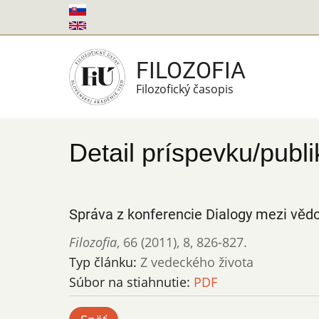
Skočiť
na
hlavný
FILOZOFIA
obsah
Filozofický časopis
Detail príspevku/publi
Správa z konferencie Dialogy mezi vědou 
Filozofia
,
66 (2011)
,
8
,
826-827.
Typ článku:
Z vedeckého života
Súbor na stiahnutie:
PDF