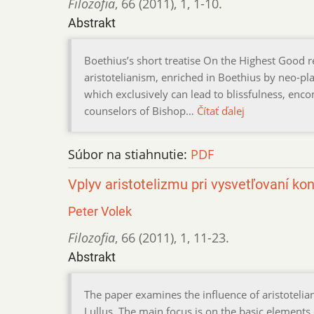
Filozofia
,
66 (2011)
,
1
,
1-10.
Abstrakt
Boethius’s short treatise On the Highest Good r
aristotelianism, enriched in Boethius by neo-pl
which exclusively can lead to blissfulness, enc
counselors of Bishop…
Čítať ďalej
Súbor na stiahnutie:
PDF
Vplyv aristotelizmu pri vysvetľovaní 
Peter Volek
Filozofia
,
66 (2011)
,
1
,
11-23.
Abstrakt
The paper examines the influence of aristotel
Lullus. The main focus is on the basic elements 