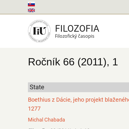
Skočiť
na
hlavný
FILOZOFIA
obsah
Filozofický časopis
Ročník 66 (2011), 1
State
Boethius z Dácie, jeho projekt blaženéh
1277
Michal Chabada