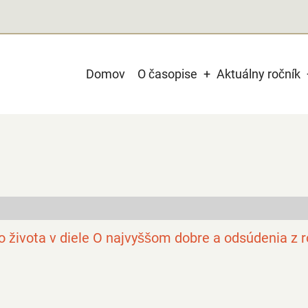
Main
Domov
O časopise
Aktuálny ročník
navigation
o života v diele O najvyššom dobre a odsúdenia z 