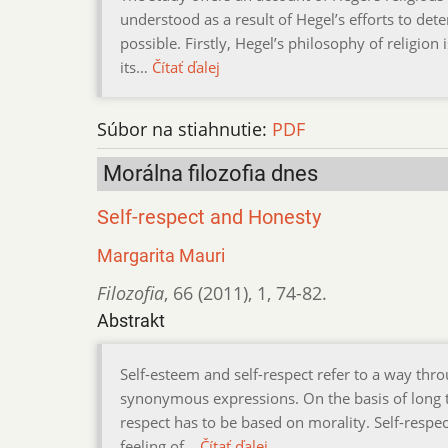
understood as a result of Hegel’s efforts to de
possible. Firstly, Hegel’s philosophy of religion
its…
Čítať ďalej
Súbor na stiahnutie:
PDF
Morálna filozofia dnes
Self-respect and Honesty
Margarita Mauri
Filozofia
,
66 (2011)
,
1
,
74-82.
Abstrakt
Self-esteem and self-respect refer to a way thr
synonymous expressions. On the basis of long trad
respect has to be based on morality. Self-respec
feeling of…
Čítať ďalej