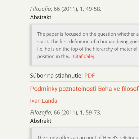
Filozofia
,
66 (2011)
,
1
,
49-58.
Abstrakt
The paper is focused on the question whether 
spirit. The first definition of a human being goe
i.e. he is on the top of the hierarchy of mater
position in the…
Čítať ďalej
Súbor na stiahnutie:
PDF
Podmínky poznatelnosti Boha ve filosofi
Ivan Landa
Filozofia
,
66 (2011)
,
1
,
59-73.
Abstrakt
The study offers an account of Hegel’s religious