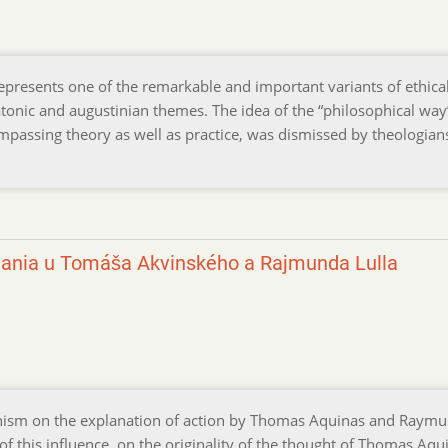
epresents one of the remarkable and important variants of ethica
atonic and augustinian themes. The idea of the “philosophical way
ompassing theory as well as practice, was dismissed by theologian
konania u Tomáša Akvinského a Rajmunda Lulla
ianism on the explanation of action by Thomas Aquinas and Raym
of this influence, on the originality of the thought of Thomas Aqu