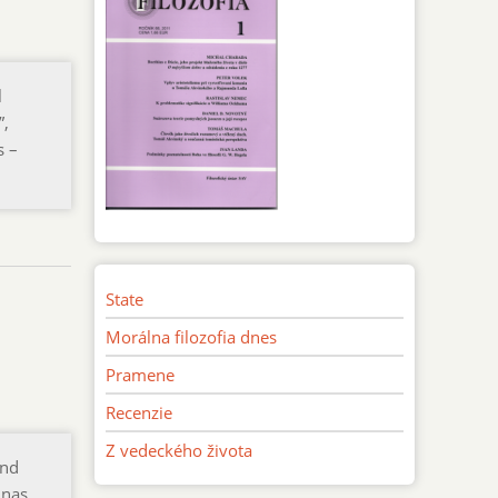
l
”,
s –
State
Morálna filozofia dnes
Pramene
Recenzie
Z vedeckého života
und
inas