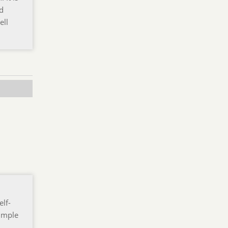
od
ell
elf-
simple