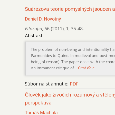
Suárezova teorie pomyslných jsoucen a 
Daniel D. Novotný
Filozofia
,
66 (2011)
,
1
,
35-48.
Abstrakt
The problem of non-being and intentionality h
Parmenides to Quine. In medieval and post-medie
being of reason). The paper deals with the chara
An immanent critique of…
Čítať ďalej
Súbor na stiahnutie:
PDF
Člověk jako živočich rozumový a vtěle
perspektiva
Tomáš Machula