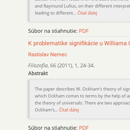
and Raymund Lullus, on their different interpre
leading to different…
Čítať ďalej
Súbor na stiahnutie:
PDF
K problematike signifikácie u William
Rastislav Nemec
Filozofia
,
66 (2011)
,
1
,
24-34.
Abstrakt
The paper describes W. Ockham’s theory of sign
which Ockham comes to terms by the help of an o
the theory of universals. There are two approac
Ockham’s…
Čítať ďalej
Súbor na stiahnutie:
PDF