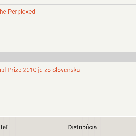
the Perplexed
nal Prize 2010 je zo Slovenska
teľ
Distribúcia