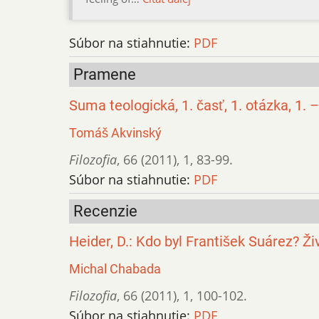
Súbor na stiahnutie:
PDF
Pramene
Suma teologická, 1. časť, 1. otázka, 1. 
Tomáš Akvinský
Filozofia
,
66 (2011)
,
1
,
83-99.
Súbor na stiahnutie:
PDF
Recenzie
Heider, D.: Kdo byl František Suárez? Živ
Michal Chabada
Filozofia
,
66 (2011)
,
1
,
100-102.
Súbor na stiahnutie:
PDF