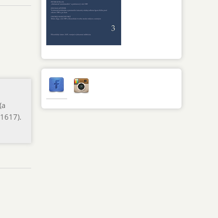
(a
 1617).