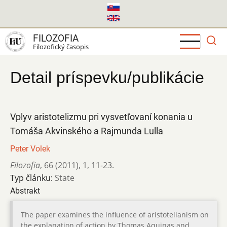
Skočiť
na
hlavný
FILOZOFIA
obsah
Filozofický časopis
Detail príspevku/publikácie
Vplyv aristotelizmu pri vysvetľovaní konania u
Tomáša Akvinského a Rajmunda Lulla
Peter Volek
Filozofia
,
66 (2011)
,
1
,
11-23.
Typ článku:
State
Abstrakt
The paper examines the influence of aristotelianism on
the explanation of action by Thomas Aquinas and