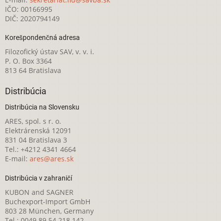
IČO: 00166995
DIČ: 2020794149
Korešpondenčná adresa
Filozofický ústav SAV, v. v. i.
P. O. Box 3364
813 64 Bratislava
Distribúcia
Distribúcia na Slovensku
ARES, spol. s r. o.
Elektrárenská 12091
831 04 Bratislava 3
Tel.: +4212 4341 4664
E-mail:
ares@ares.sk
Distribúcia v zahraničí
KUBON and SAGNER
Buchexport-Import GmbH
803 28 München, Germany
Tel.: 0049 89 54 218 142