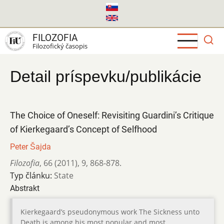
Skočiť
na
hlavný
FILOZOFIA
obsah
Filozofický časopis
Detail príspevku/publikácie
The Choice of Oneself: Revisiting Guardini’s Critique
of Kierkegaard’s Concept of Selfhood
Peter Šajda
Filozofia
,
66 (2011)
,
9
,
868-878.
Typ článku:
State
Abstrakt
Kierkegaard’s pseudonymous work The Sickness unto
Death is among his most popular and most