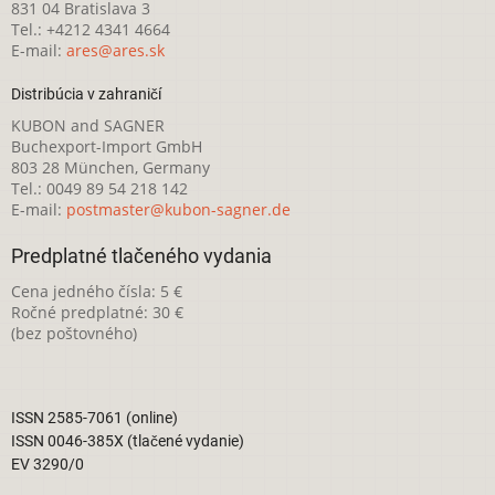
831 04 Bratislava 3
Tel.: +4212 4341 4664
E-mail:
ares@ares.sk
Distribúcia v zahraničí
KUBON and SAGNER
Buchexport-Import GmbH
803 28 München, Germany
Tel.: 0049 89 54 218 142
E-mail:
postmaster@kubon-sagner.de
Predplatné tlačeného vydania
Cena jedného čísla: 5 €
Ročné predplatné: 30 €
(bez poštovného)
ISSN 2585-7061 (online)
ISSN 0046-385X (tlačené vydanie)
EV 3290/0