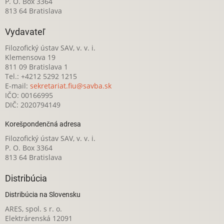
P. O. Box 3364
813 64 Bratislava
Vydavateľ
Filozofický ústav SAV, v. v. i.
Klemensova 19
811 09 Bratislava 1
Tel.: +4212 5292 1215
E-mail:
sekretariat.fiu@savba.sk
IČO: 00166995
DIČ: 2020794149
Korešpondenčná adresa
Filozofický ústav SAV, v. v. i.
P. O. Box 3364
813 64 Bratislava
Distribúcia
Distribúcia na Slovensku
ARES, spol. s r. o.
Elektrárenská 12091