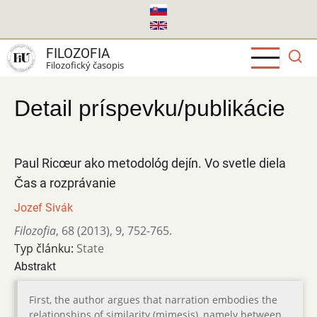
Skočiť
na
hlavný
FILOZOFIA
obsah
Filozofický časopis
Detail príspevku/publikácie
Paul Ricœur ako metodológ dejín. Vo svetle diela
Čas a rozprávanie
Jozef Sivák
Filozofia
,
68 (2013)
,
9
,
752-765.
Typ článku:
State
Abstrakt
First, the author argues that narration embodies the
relationships of similarity (mimesis), namely between