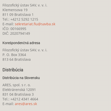
Filozofický ústav SAV, v. v. i.
Klemensova 19
811 09 Bratislava 1
Tel.: +4212 5292 1215
E-mail:
sekretariat.fiu@savba.sk
IČO: 00166995
DIČ: 2020794149
Korešpondenčná adresa
Filozofický ústav SAV, v. v. i.
P. O. Box 3364
813 64 Bratislava
Distribúcia
Distribúcia na Slovensku
ARES, spol. s r. o.
Elektrárenská 12091
831 04 Bratislava 3
Tel.: +4212 4341 4664
E-mail:
ares@ares.sk