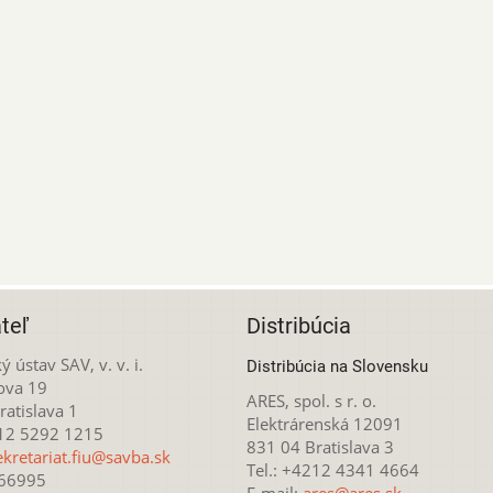
teľ
Distribúcia
ý ústav SAV, v. v. i.
Distribúcia na Slovensku
ova 19
ARES, spol. s r. o.
atislava 1
Elektrárenská 12091
212 5292 1215
831 04 Bratislava 3
ekretariat.fiu@savba.sk
Tel.: +4212 4341 4664
166995
E-mail:
ares@ares.sk