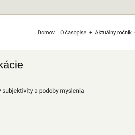
Main
Domov
O časopise
Aktuálny ročník
navigation
kácie
ty subjektivity a podoby myslenia