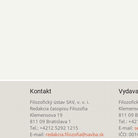
Kontakt
Vydava
Filozofický ústav SAV, v. v. i.
Filozofick
Redakcia časopisu Filozofia
Klemens
Klemensova 19
811 09 Br
811 09 Bratislava 1
Tel.: +4
Tel.: +4212 5292 1215
E-mail:
s
E-mail:
redakcia.filozofia@savba.sk
IČO: 00