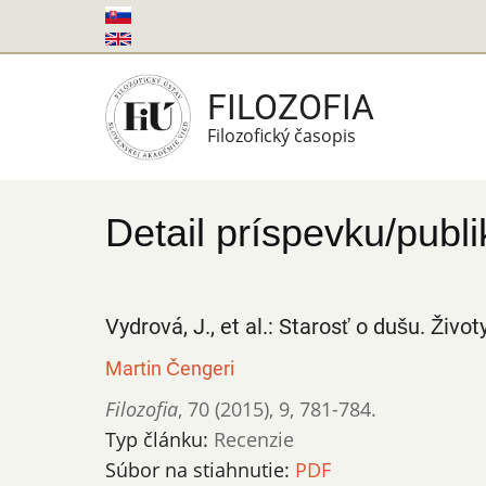
Skočiť
na
hlavný
FILOZOFIA
obsah
Filozofický časopis
Detail príspevku/publi
Vydrová, J., et al.: Starosť o dušu. Živo
Martin Čengeri
Filozofia
,
70 (2015)
,
9
,
781-784.
Typ článku:
Recenzie
Súbor na stiahnutie:
PDF