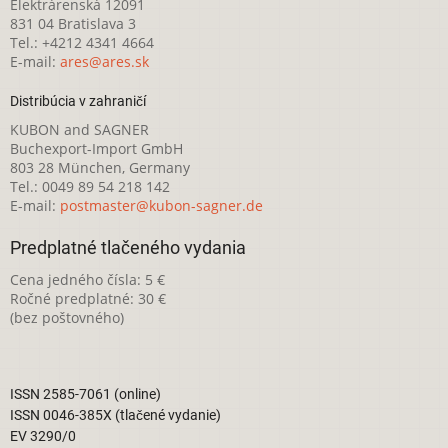
Elektrárenská 12091
831 04 Bratislava 3
Tel.: +4212 4341 4664
E-mail:
ares@ares.sk
Distribúcia v zahraničí
KUBON and SAGNER
Buchexport-Import GmbH
803 28 München, Germany
Tel.: 0049 89 54 218 142
E-mail:
postmaster@kubon-sagner.de
Predplatné tlačeného vydania
Cena jedného čísla: 5 €
Ročné predplatné: 30 €
(bez poštovného)
ISSN 2585-7061 (online)
ISSN 0046-385X (tlačené vydanie)
EV 3290/0