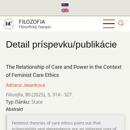
Skočiť
na
hlavný
FILOZOFIA
obsah
Filozofický časopis
Detail príspevku/publikácie
The Relationship of Care and Power in the Context
of Feminist Care Ethics
Adriana Jesenková
Filozofia
,
80 (2025)
,
3
,
314 - 327.
Typ článku:
State
Abstrakt
Feminist theories of care ethics point out that
vulnerability and dependence are an inherent part of