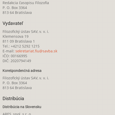
Redakcia časopisu Filozofia
P. O. Box 3364
813 64 Bratislava
Vydavateľ
Filozofický ústav SAV, v. v. i.
Klemensova 19
811 09 Bratislava 1
Tel.: +4212 5292 1215
E-mail:
sekretariat.fiu@savba.sk
IČO: 00166995
DIČ: 2020794149
Korešpondenčná adresa
Filozofický ústav SAV, v. v. i.
P. O. Box 3364
813 64 Bratislava
Distribúcia
Distribúcia na Slovensku
ARES, spol. s r. o.