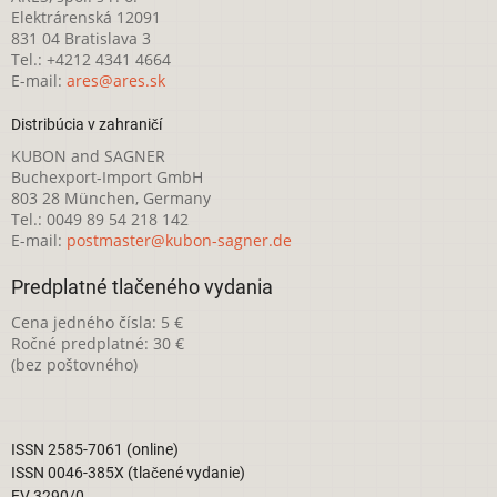
Elektrárenská 12091
831 04 Bratislava 3
Tel.: +4212 4341 4664
E-mail:
ares@ares.sk
Distribúcia v zahraničí
KUBON and SAGNER
Buchexport-Import GmbH
803 28 München, Germany
Tel.: 0049 89 54 218 142
E-mail:
postmaster@kubon-sagner.de
Predplatné tlačeného vydania
Cena jedného čísla: 5 €
Ročné predplatné: 30 €
(bez poštovného)
ISSN 2585-7061 (online)
ISSN 0046-385X (tlačené vydanie)
EV 3290/0