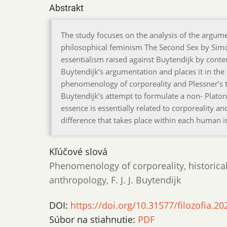
Abstrakt
The study focuses on the analysis of the argumen
philosophical feminism The Second Sex by Simon
essentialism raised against Buytendijk by contem
Buytendijk’s argumentation and places it in the
phenomenology of corporeality and Plessner’s t
Buytendijk’s attempt to formulate a non- Plato
essence is essentially related to corporeality an
difference that takes place within each human in
Kľúčové slová
Phenomenology of corporeality, historical 
anthropology, F. J. J. Buytendijk
DOI:
https://doi.org/10.31577/filozofia.20
Súbor na stiahnutie:
PDF