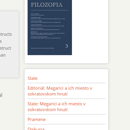
structs
s
struct
man
State
Editoriál: Megarici a ich miesto v
sokratovskom hnutí
al
State: Megarici a ich miesto v
sokratovskom hnutí
Pramene
Diskusia