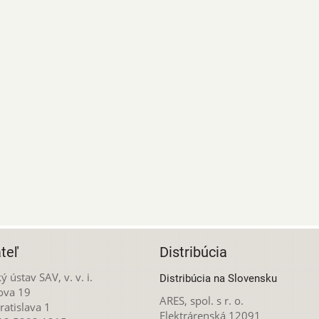
teľ
Distribúcia
ý ústav SAV, v. v. i.
Distribúcia na Slovensku
ova 19
ARES, spol. s r. o.
atislava 1
Elektrárenská 12091