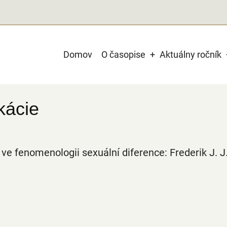
Main
Domov
O časopise
Aktuálny ročník
navigation
kácie
 ve fenomenologii sexuální diference: Frederik J. J