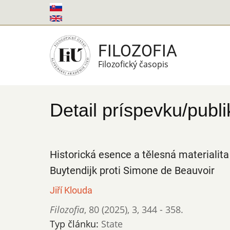
Skočiť
na
hlavný
FILOZOFIA
obsah
Filozofický časopis
Detail príspevku/publi
Historická esence a tělesná materialita
Buytendijk proti Simone de Beauvoir
Jiří Klouda
Filozofia
,
80 (2025)
,
3
,
344 - 358.
Typ článku:
State