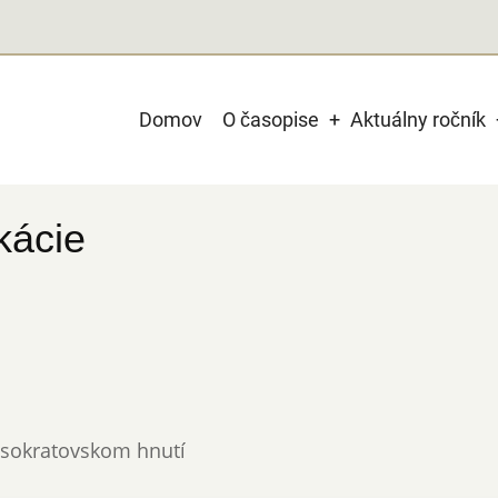
Main
Domov
O časopise
Aktuálny ročník
navigation
kácie
v sokratovskom hnutí