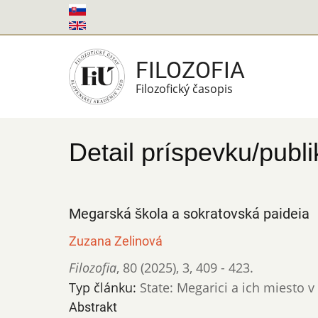
Skočiť
na
hlavný
FILOZOFIA
obsah
Filozofický časopis
Detail príspevku/publi
Megarská škola a sokratovská paideia
Zuzana Zelinová
Filozofia
,
80 (2025)
,
3
,
409 - 423.
Typ článku:
State: Megarici a ich miesto 
Abstrakt