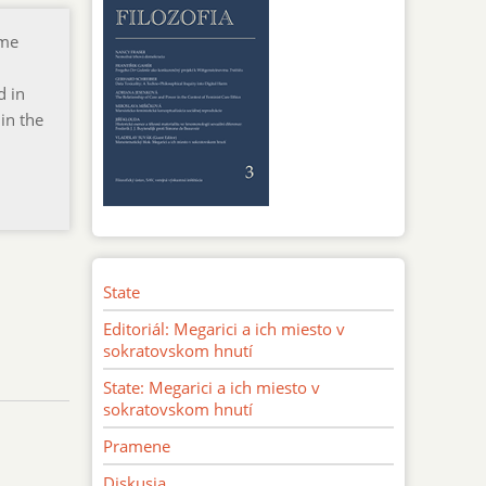
ume
l
d in
in the
State
Editoriál: Megarici a ich miesto v
sokratovskom hnutí
State: Megarici a ich miesto v
sokratovskom hnutí
Pramene
Diskusia