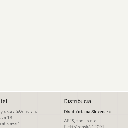
teľ
Distribúcia
ý ústav SAV, v. v. i.
Distribúcia na Slovensku
ova 19
ARES, spol. s r. o.
atislava 1
Elektrárenská 12091