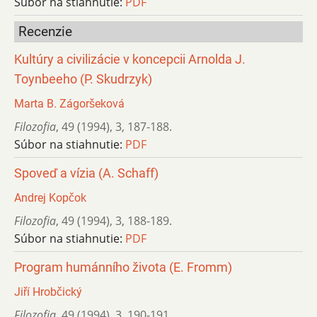
Súbor na stiahnutie:
PDF
Recenzie
Kultúry a civilizácie v koncepcii Arnolda J.
Toynbeeho (P. Skudrzyk)
Marta B. Zágoršeková
Filozofia
,
49 (1994)
,
3
,
187-188.
Súbor na stiahnutie:
PDF
Spoveď a vízia (A. Schaff)
Andrej Kopčok
Filozofia
,
49 (1994)
,
3
,
188-189.
Súbor na stiahnutie:
PDF
Program humánního života (E. Fromm)
Jiří Hrobčický
Filozofia
,
49 (1994)
,
3
,
190-191.