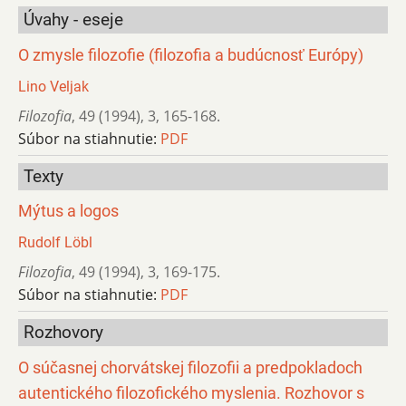
Úvahy - eseje
O zmysle filozofie (filozofia a budúcnosť Európy)
Lino Veljak
Filozofia
,
49 (1994)
,
3
,
165-168.
Súbor na stiahnutie:
PDF
Texty
Mýtus a logos
Rudolf Löbl
Filozofia
,
49 (1994)
,
3
,
169-175.
Súbor na stiahnutie:
PDF
Rozhovory
O súčasnej chorvátskej filozofii a predpokladoch
autentického filozofického myslenia. Rozhovor s