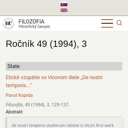
Skočiť
na
hlavný
FILOZOFIA
obsah
Filozofický časopis
Ročník 49 (1994), 3
State
Etické vzopätie vo Vicovom diele „De nostri
temporis...“
Pavol Koprda
Filozofia
,
49 (1994)
,
3
,
129-137.
Abstrakt
De nostri temporis studiorum ratione
is Vico’s first work