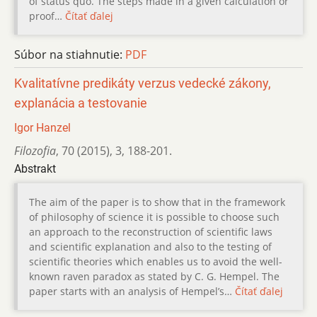
of status quo. The steps made in a given calculation or
proof…
Čítať ďalej
Súbor na stiahnutie:
PDF
Kvalitatívne predikáty verzus vedecké zákony,
explanácia a testovanie
Igor Hanzel
Filozofia
,
70 (2015)
,
3
,
188-201.
Abstrakt
The aim of the paper is to show that in the framework
of philosophy of science it is possible to choose such
an approach to the reconstruction of scientific laws
and scientific explanation and also to the testing of
scientific theories which enables us to avoid the well-
known raven paradox as stated by C. G. Hempel. The
paper starts with an analysis of Hempel’s…
Čítať ďalej