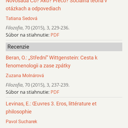
Novosáda Čo? Ako? Prečo? Sociálna teória v
otázkach a odpovediach
Tatiana Sedová
Filozofia
,
70 (2015)
,
3
,
229-236.
Súbor na stiahnutie:
PDF
Recenzie
Beran, O.: „Střední“ Wittgenstein: Cesta k
fenomenologii a zase zpátky
Zuzana Molnárová
Filozofia
,
70 (2015)
,
3
,
237-239.
Súbor na stiahnutie:
PDF
Levinas, E.: Œuvres 3. Eros, littérature et
philosophie
Pavol Sucharek