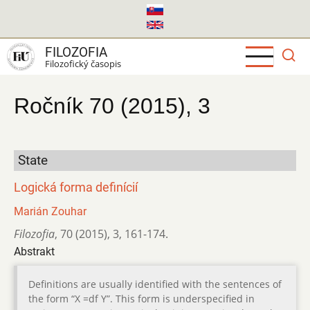
Skočiť
na
hlavný
FILOZOFIA
obsah
Filozofický časopis
Ročník 70 (2015), 3
State
Logická forma definícií
Marián Zouhar
Filozofia
,
70 (2015)
,
3
,
161-174.
Abstrakt
Definitions are usually identified with the sentences of
the form “X =df Y”. This form is underspecified in