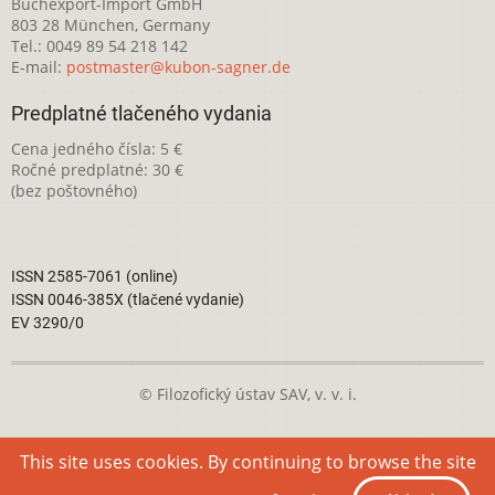
Buchexport-Import GmbH
803 28 München, Germany
Tel.: 0049 89 54 218 142
E-mail:
postmaster@kubon-sagner.de
Predplatné tlačeného vydania
Cena jedného čísla: 5 €
Ročné predplatné: 30 €
(bez poštovného)
ISSN 2585-7061 (online)
ISSN 0046-385X (tlačené vydanie)
EV 3290/0
© Filozofický ústav SAV, v. v. i.
Táto webová stránka je licencovaná pod
Creative Commons
This site uses cookies. By continuing to browse the site
Attribution-NonCommercial 4.0 International License