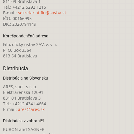
811 09 Bratislava 1
Tel.: +4212 5292 1215
E-mail:
sekretariat.fiu@savba.sk
IČO: 00166995
DIČ: 2020794149
Korešpondenčná adresa
Filozofický ústav SAV, v. v. i.
P. O. Box 3364
813 64 Bratislava
Distribúcia
Distribúcia na Slovensku
ARES, spol. s r. o.
Elektrárenská 12091
831 04 Bratislava 3
Tel.: +4212 4341 4664
E-mail:
ares@ares.sk
Distribúcia v zahraničí
KUBON and SAGNER