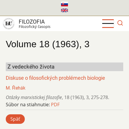
Skočiť
na
hlavný
FILOZOFIA
obsah
Filozofický časopis
Volume 18 (1963), 3
Z vedeckého života
Diskuse o filosofických problémech biologie
M. Řehák
Otázky marxistickej filozofie
,
18 (1963)
,
3
,
275-278.
Súbor na stiahnutie:
PDF
Späť