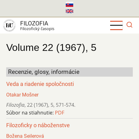
Skočiť
na
hlavný
FILOZOFIA
obsah
Filozofický časopis
Volume 22 (1967), 5
Recenzie, glosy, informácie
Veda a riadenie spoločnosti
Otakar Mošner
Filozofia
,
22 (1967)
,
5
,
571-574.
Súbor na stiahnutie:
PDF
Filozoficky o náboženstve
Božena Seilerová