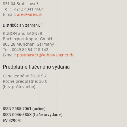
831 04 Bratislava 3
Tel.: +4212 4341 4664
E-mail:
ares@ares.sk
Distribúcia v zahraničí
KUBON and SAGNER
Buchexport-Import GmbH
803 28 München, Germany
Tel.: 0049 89 54 218 142
E-mail:
postmaster@kubon-sagner.de
Predplatné tlačeného vydania
Cena jedného čísla: 5 €
Ročné predplatné: 30 €
(bez poštovného)
ISSN 2585-7061 (online)
ISSN 0046-385X (tlačené vydanie)
EV 3290/0