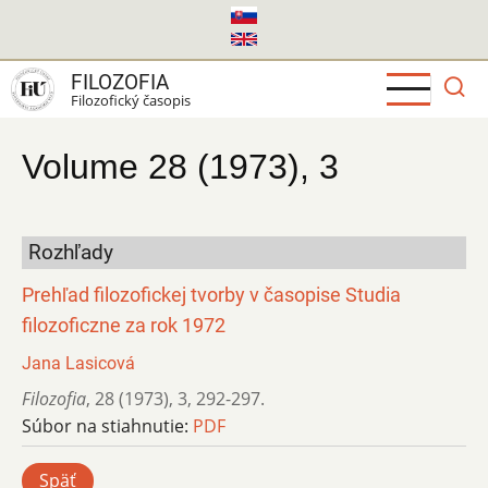
Skočiť
na
hlavný
FILOZOFIA
obsah
Filozofický časopis
Volume 28 (1973), 3
Rozhľady
Prehľad filozofickej tvorby v časopise Studia
filozoficzne za rok 1972
Jana Lasicová
Filozofia
,
28 (1973)
,
3
,
292-297.
Súbor na stiahnutie:
PDF
Späť