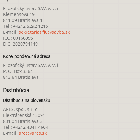
Filozofický ústav SAV, v. v. i.
Klemensova 19
811 09 Bratislava 1
Tel.: +4212 5292 1215
E-mail:
sekretariat.fiu@savba.sk
IČO: 00166995
DIČ: 2020794149
Korešpondenčná adresa
Filozofický ústav SAV, v. v. i.
P. O. Box 3364
813 64 Bratislava
Distribúcia
Distribúcia na Slovensku
ARES, spol. s r. o.
Elektrárenská 12091
831 04 Bratislava 3
Tel.: +4212 4341 4664
E-mail:
ares@ares.sk