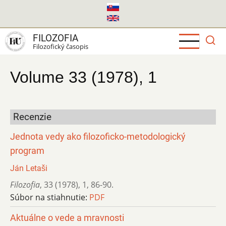
Skočiť
na
hlavný
FILOZOFIA
obsah
Filozofický časopis
Volume 33 (1978), 1
Recenzie
Jednota vedy ako filozoficko-metodologický
program
Ján Letaši
Filozofia
,
33 (1978)
,
1
,
86-90.
Súbor na stiahnutie:
PDF
Aktuálne o vede a mravnosti