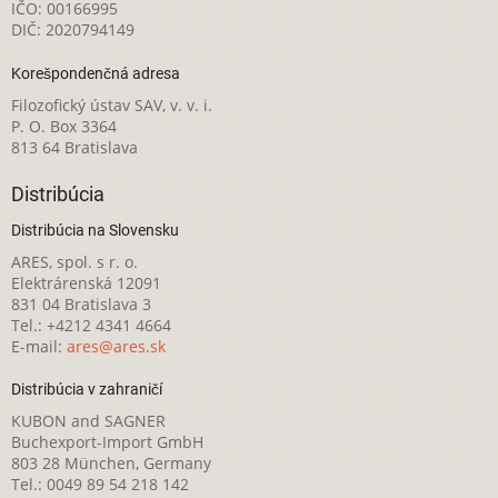
IČO: 00166995
DIČ: 2020794149
Korešpondenčná adresa
Filozofický ústav SAV, v. v. i.
P. O. Box 3364
813 64 Bratislava
Distribúcia
Distribúcia na Slovensku
ARES, spol. s r. o.
Elektrárenská 12091
831 04 Bratislava 3
Tel.: +4212 4341 4664
E-mail:
ares@ares.sk
Distribúcia v zahraničí
KUBON and SAGNER
Buchexport-Import GmbH
803 28 München, Germany
Tel.: 0049 89 54 218 142