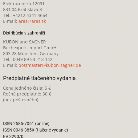
Elektrárenská 12091
831 04 Bratislava 3
Tel.: +4212 4341 4664
E-mail:
ares@ares.sk
Distribúcia v zahraničí
KUBON and SAGNER
Buchexport-Import GmbH
803 28 München, Germany
Tel.: 0049 89 54 218 142
E-mail:
postmaster@kubon-sagner.de
Predplatné tlačeného vydania
Cena jedného čísla: 5 €
Ročné predplatné: 30 €
(bez poštovného)
ISSN 2585-7061 (online)
ISSN 0046-385X (tlačené vydanie)
EV 3290/0