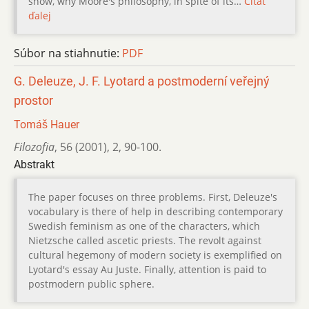
show, why Moore's philosophy, in spite of its…
Čítať
ďalej
Súbor na stiahnutie:
PDF
G. Deleuze, J. F. Lyotard a postmoderní veřejný
prostor
Tomáš Hauer
Filozofia
,
56 (2001)
,
2
,
90-100.
Abstrakt
The paper focuses on three problems. First, Deleuze's
vocabulary is there of help in describing contemporary
Swedish feminism as one of the characters, which
Nietzsche called ascetic priests. The revolt against
cultural hegemony of modern society is exemplified on
Lyotard's essay Au Juste. Finally, attention is paid to
postmodern public sphere.