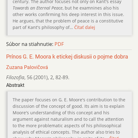
century. The author focuses not only on Kant's essay
Towards an Eternal Peace
, but he examnines also his
other works confirming his deep interest in this issue.
He argues, that the problem of peace is a constitutive
part of Kant's philosophy of…
Čítať ďalej
Súbor na stiahnutie:
PDF
Prínos G. E. Moora k etickej diskusii o pojme dobra
Zuzana Palovičová
Filozofia
,
56 (2001)
,
2
,
82-89.
Abstrakt
The paper focuses on G. E. Moore's contribution to the
discussion of the concept of good. Its aim is to explain
Moore's understanding of this concept and his
argument against naturalism and to call the attention
to the more problematic aspects of his philosophical
analysis of ethical concepts. The author also tries to