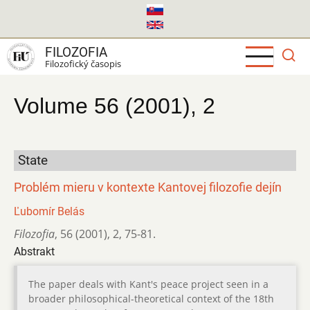
Skočiť
na
hlavný
FILOZOFIA
obsah
Filozofický časopis
Volume 56 (2001), 2
State
Problém mieru v kontexte Kantovej filozofie dejín
Ľubomír Belás
Filozofia
,
56 (2001)
,
2
,
75-81.
Abstrakt
The paper deals with Kant's peace project seen in a
broader philosophical-theoretical context of the 18th