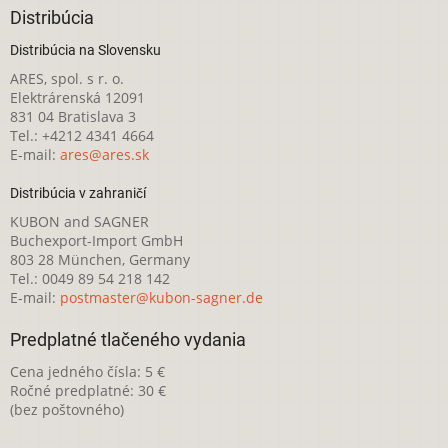
Distribúcia
Distribúcia na Slovensku
ARES, spol. s r. o.
Elektrárenská 12091
831 04 Bratislava 3
Tel.: +4212 4341 4664
E-mail:
ares@ares.sk
Distribúcia v zahraničí
KUBON and SAGNER
Buchexport-Import GmbH
803 28 München, Germany
Tel.: 0049 89 54 218 142
E-mail:
postmaster@kubon-sagner.de
Predplatné tlačeného vydania
Cena jedného čísla: 5 €
Ročné predplatné: 30 €
(bez poštovného)