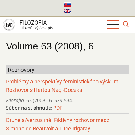
Skočiť
na
hlavný
FILOZOFIA
obsah
Filozofický časopis
Volume 63 (2008), 6
Rozhovory
Problémy a perspektívy feministického výskumu.
Rozhovor s Hertou Nagl-Docekal
Filozofia
,
63 (2008)
,
6
,
529-534.
Súbor na stiahnutie:
PDF
Druhé a/verzus iné. Fiktívny rozhovor medzi
Simone de Beauvoir a Luce Irigaray