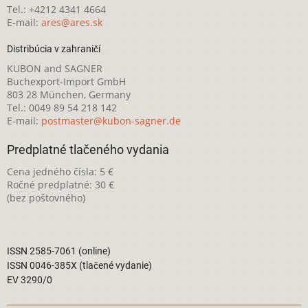
Tel.: +4212 4341 4664
E-mail:
ares@ares.sk
Distribúcia v zahraničí
KUBON and SAGNER
Buchexport-Import GmbH
803 28 München, Germany
Tel.: 0049 89 54 218 142
E-mail:
postmaster@kubon-sagner.de
Predplatné tlačeného vydania
Cena jedného čísla: 5 €
Ročné predplatné: 30 €
(bez poštovného)
ISSN 2585-7061 (online)
ISSN 0046-385X (tlačené vydanie)
EV 3290/0