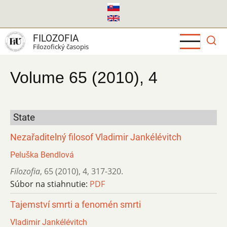
Skočiť
na
hlavný
FILOZOFIA
obsah
Filozofický časopis
Volume 65 (2010), 4
State
Nezařaditelný filosof Vladimir Jankélévitch
Peluška Bendlová
Filozofia
,
65 (2010)
,
4
,
317-320.
Súbor na stiahnutie:
PDF
Tajemství smrti a fenomén smrti
Vladimir Jankélévitch