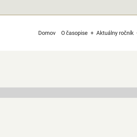
Main
Domov
O časopise
Aktuálny ročník
navigation