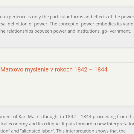
an experience is only the particular forms and effects of the powe
versal definition of power. The concept of power embodies its vari
 the relationships between power and institutions, go- vernment,
i: Marxovo myslenie v rokoch 1842 – 1844
opment of Karl Marx’s thought in 1842 – 1844 proceeding from th
ical economy and its critique. It puts forward a new interpretatio
ation“ and “alienated labor“. This interpretation shows that the