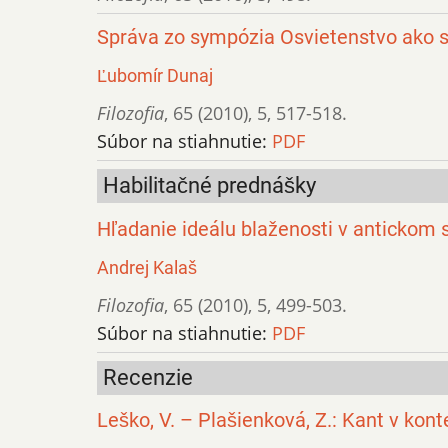
Správa zo sympózia Osvietenstvo ako 
Ľubomír Dunaj
Filozofia
,
65 (2010)
,
5
,
517-518.
Súbor na stiahnutie:
PDF
Habilitačné prednášky
Hľadanie ideálu blaženosti v antickom 
Andrej Kalaš
Filozofia
,
65 (2010)
,
5
,
499-503.
Súbor na stiahnutie:
PDF
Recenzie
Leško, V. – Plašienková, Z.: Kant v kon