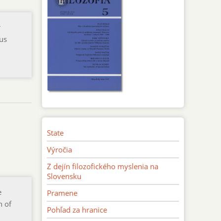
r
ous
State
Výročia
Z dejín filozofického myslenia na
Slovensku
e
Pramene
n of
Pohľad za hranice