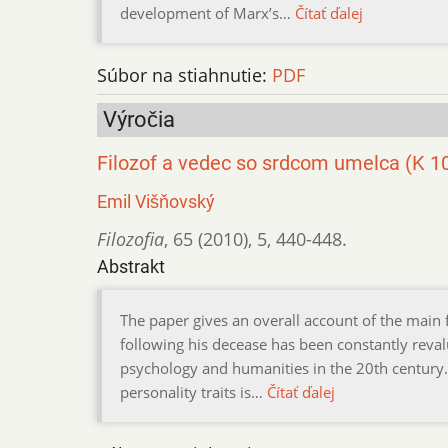
development of Marx’s…
Čítať ďalej
Súbor na stiahnutie:
PDF
Výročia
Filozof a vedec so srdcom umelca (K 1
Emil Višňovský
Filozofia
,
65 (2010)
,
5
,
440-448.
Abstrakt
The paper gives an overall account of the main 
following his decease has been constantly reva
psychology and humanities in the 20th century. 
personality traits is…
Čítať ďalej