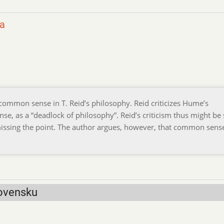
da
 common sense in T. Reid’s philosophy. Reid criticizes Hume’s
se, as a “deadlock of philosophy”. Reid’s criticism thus might be
missing the point. The author argues, however, that common sense
lovensku