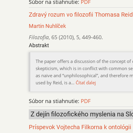
Súbor na stiahnutie:
PDF
Zdravý rozum vo filozofii Thomasa Rei
Martin Nuhlíček
Filozofia
,
65 (2010)
,
5
,
449-460.
Abstrakt
The paper offers a discussion of the concept of
skepticism, which is in conflict with common sen
as naive and “unphilosophical”, and therefore 
used by Reid, is a…
Čítať ďalej
Súbor na stiahnutie:
PDF
Z dejín filozofického myslenia na S
Príspevok Vojtecha Filkorna k ontológii