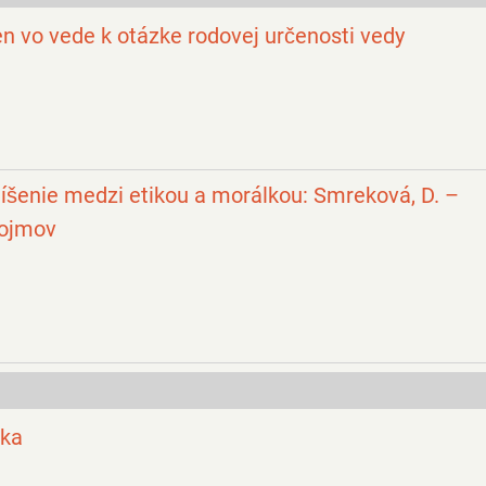
en vo vede k otázke rodovej určenosti vedy
šenie medzi etikou a morálkou: Smreková, D. –
pojmov
ika