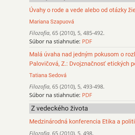
Úvahy o rode a vede alebo od otázky ži
Mariana Szapuová
Filozofia
,
65 (2010)
,
5
,
485-492.
Súbor na stiahnutie:
PDF
Malá úvaha nad jedným pokusom o rozlí
Palovičová, Z.: Dvojznačnosť etických 
Tatiana Sedová
Filozofia
,
65 (2010)
,
5
,
493-498.
Súbor na stiahnutie:
PDF
Z vedeckého života
Medzinárodná konferencia Etika a polit
Filozofia
,
65 (2010)
,
5
,
498.