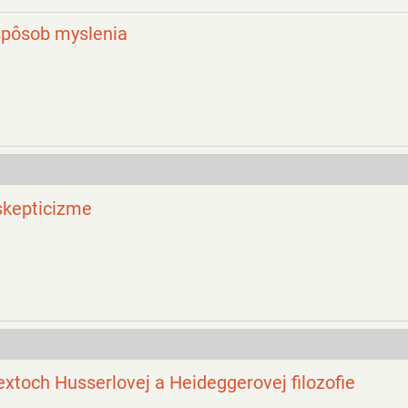
spôsob myslenia
skepticizme
textoch Husserlovej a Heideggerovej filozofie