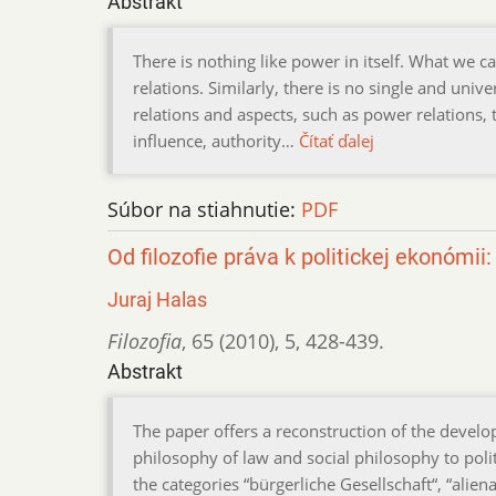
Abstrakt
There is nothing like power in itself. What we c
relations. Similarly, there is no single and uni
relations and aspects, such as power relations,
influence, authority…
Čítať ďalej
Súbor na stiahnutie:
PDF
Od filozofie práva k politickej ekonómi
Juraj Halas
Filozofia
,
65 (2010)
,
5
,
428-439.
Abstrakt
The paper offers a reconstruction of the devel
philosophy of law and social philosophy to polit
the categories “bürgerliche Gesellschaft“, “alien