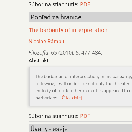
Súbor na stiahnutie:
PDF
Pohľad za hranice
The barbarity of interpretation
Nicolae Râmbu
Filozofia
,
65 (2010)
,
5
,
477-484.
Abstrakt
The barbarian of interpretation, in his barbarity
following, I will underline not only the threateni
entirety of modern hermeneutics appeared in ord
barbarians…
Čítať ďalej
Súbor na stiahnutie:
PDF
Úvahy - eseje