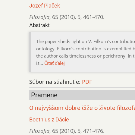
Jozef Piaček
Filozofia
,
65 (2010)
,
5
,
461-470.
Abstrakt
The paper sheds light on V. Filkorn’s contribu
ontology. Filkorn’s contribution is exemplified 
the author calls timelessness or perichrony. In 
is…
Čítať ďalej
Súbor na stiahnutie:
PDF
Pramene
O najvyššom dobre čiže o živote filozof
Boethius z Dácie
Filozofia
,
65 (2010)
,
5
,
471-476.