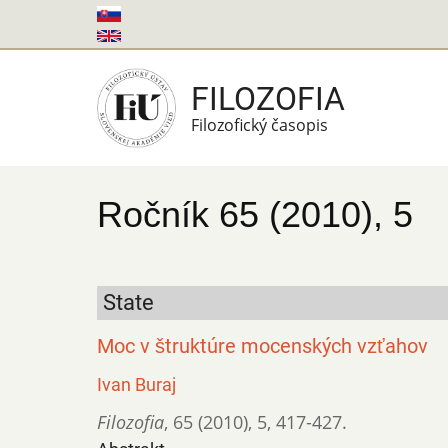
Skočiť
na
hlavný
FILOZOFIA
obsah
Filozofický časopis
Ročník 65 (2010), 5
State
Moc v štruktúre mocenských vzťahov
Ivan Buraj
Filozofia
,
65 (2010)
,
5
,
417-427.