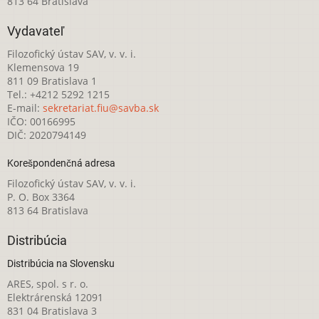
813 64 Bratislava
Vydavateľ
Filozofický ústav SAV, v. v. i.
Klemensova 19
811 09 Bratislava 1
Tel.: +4212 5292 1215
E-mail:
sekretariat.fiu@savba.sk
IČO: 00166995
DIČ: 2020794149
Korešpondenčná adresa
Filozofický ústav SAV, v. v. i.
P. O. Box 3364
813 64 Bratislava
Distribúcia
Distribúcia na Slovensku
ARES, spol. s r. o.
Elektrárenská 12091
831 04 Bratislava 3