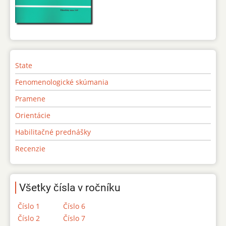
State
Fenomenologické skúmania
Pramene
Orientácie
Habilitačné prednášky
Recenzie
Všetky čísla v ročníku
Číslo 1
Číslo 6
Číslo 2
Číslo 7