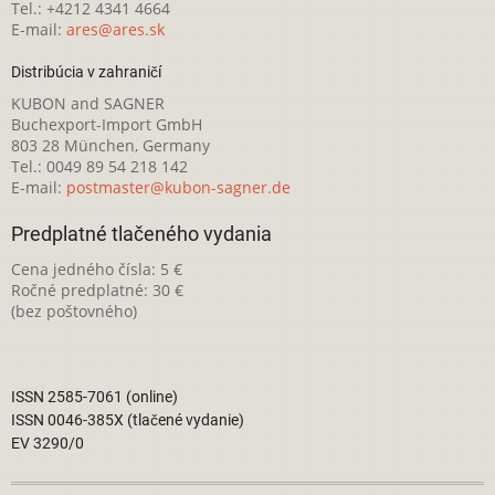
Tel.: +4212 4341 4664
E-mail:
ares@ares.sk
Distribúcia v zahraničí
KUBON and SAGNER
Buchexport-Import GmbH
803 28 München, Germany
Tel.: 0049 89 54 218 142
E-mail:
postmaster@kubon-sagner.de
Predplatné tlačeného vydania
Cena jedného čísla: 5 €
Ročné predplatné: 30 €
(bez poštovného)
ISSN 2585-7061 (online)
ISSN 0046-385X (tlačené vydanie)
EV 3290/0