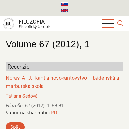
Skočiť
na
hlavný
FILOZOFIA
obsah
Filozofický časopis
Volume 67 (2012), 1
Recenzie
Noras, A. J.: Kant a novokantovstvo – bádenská a
marburská škola
Tatiana Sedová
Filozofia
,
67 (2012)
,
1
,
89-91.
Súbor na stiahnutie:
PDF
Späť